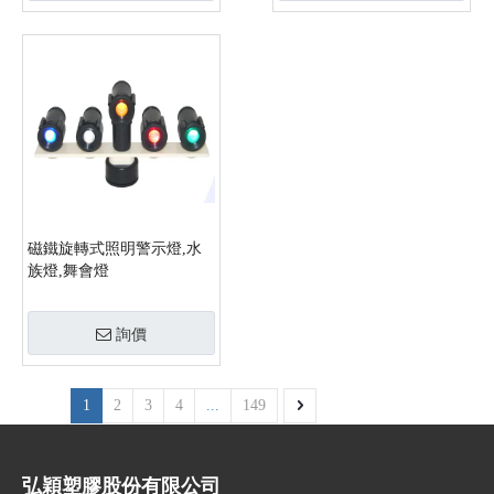
磁鐵旋轉式照明警示燈,水
族燈,舞會燈
詢價
1
2
3
4
...
149
弘穎塑膠股份有限公司