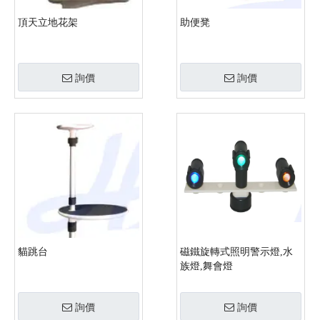
頂天立地花架
助便凳
詢價
詢價
貓跳台
磁鐵旋轉式照明警示燈,水
族燈,舞會燈
詢價
詢價