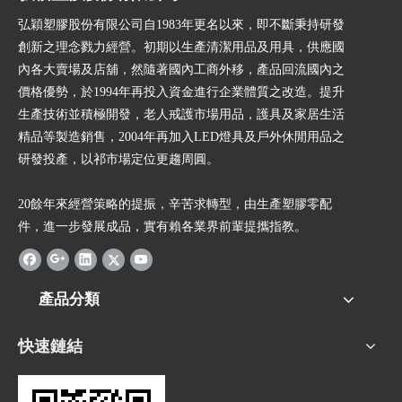
弘穎塑膠股份有限公司自1983年更名以來，即不斷秉持研發
創新之理念戮力經營。初期以生產清潔用品及用具，供應國
內各大賣場及店舖，然隨著國內工商外移，產品回流國內之
價格優勢，於1994年再投入資金進行企業體質之改造。提升
生產技術並積極開發，老人戒護市場用品，護具及家居生活
精品等製造銷售，2004年再加入LED燈具及戶外休閒用品之
研發投產，以祁市場定位更趨周圓。
20餘年來經營策略的提振，辛苦求轉型，由生產塑膠零配
件，進一步發展成品，實有賴各業界前輩提攜指教。
產品分類
快速鏈結