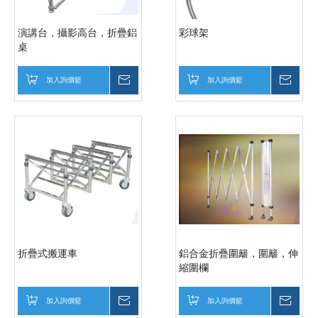
演講台，攝影高台，折疊鋁
彩球架
桌
加入詢價籃
詢價
加入詢價籃
詢價
折疊式搬運車
鋁合金折疊圍籬，圍籬，伸
縮圍欄
加入詢價籃
詢價
加入詢價籃
詢價