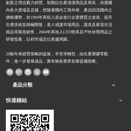
創新之理念戮力經營。初期以生產清潔用品及用具，供應國
內各大賣場及店舖，然隨著國內工商外移，產品回流國內之
價格優勢，於1994年再投入資金進行企業體質之改造。提升
生產技術並積極開發，老人戒護市場用品，護具及家居生活
精品等製造銷售，2004年再加入LED燈具及戶外休閒用品之
研發投產，以祁市場定位更趨周圓。
20餘年來經營策略的提振，辛苦求轉型，由生產塑膠零配
件，進一步發展成品，實有賴各業界前輩提攜指教。
產品分類
快速鏈結