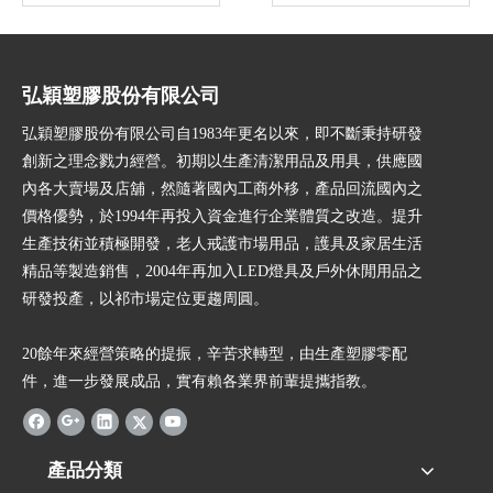
弘穎塑膠股份有限公司
弘穎塑膠股份有限公司自1983年更名以來，即不斷秉持研發
創新之理念戮力經營。初期以生產清潔用品及用具，供應國
內各大賣場及店舖，然隨著國內工商外移，產品回流國內之
價格優勢，於1994年再投入資金進行企業體質之改造。提升
生產技術並積極開發，老人戒護市場用品，護具及家居生活
精品等製造銷售，2004年再加入LED燈具及戶外休閒用品之
研發投產，以祁市場定位更趨周圓。
20餘年來經營策略的提振，辛苦求轉型，由生產塑膠零配
件，進一步發展成品，實有賴各業界前輩提攜指教。
產品分類