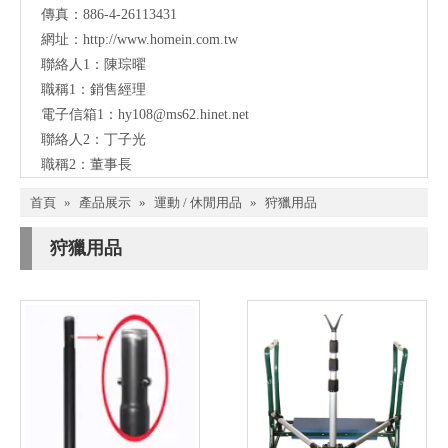
傳真：886-4-26113431
網址：
http://www.homein.com.tw
聯絡人1：陳琮曜
職稱1：銷售經理
電子信箱1：
hy108@ms62.hinet.net
聯絡人2：丁子光
職稱2：董事長
首頁
»
產品展示
»
運動 / 休閒用品
»
狩獵用品
狩獵用品