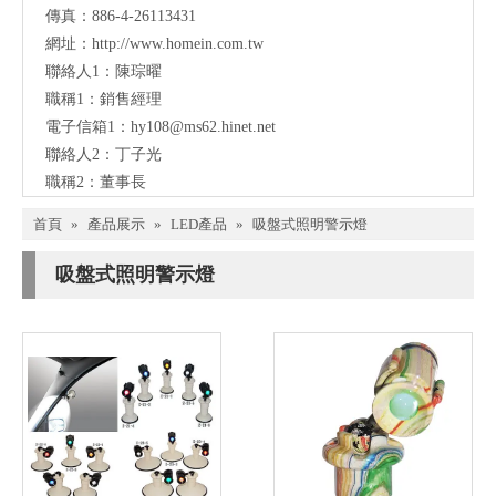
傳真：886-4-26113431
網址：
http://www.homein.com.tw
聯絡人1：陳琮曜
職稱1：銷售經理
電子信箱1：
hy108@ms62.hinet.net
聯絡人2：丁子光
職稱2：董事長
首頁
»
產品展示
»
LED產品
»
吸盤式照明警示燈
吸盤式照明警示燈