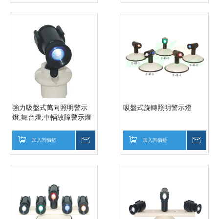
強力吸盤式萬向照明警示
吸盤式旋轉照明警示燈
燈,舞台燈,車輛故障警示燈
加入詢價籃
詢價
加入詢價籃
詢價