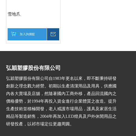
雪地爪
加入詢價籃
詢價
弘穎塑膠股份有限公司
弘穎塑膠股份有限公司自1983年更名以來，即不斷秉持研發
創新之理念戮力經營。初期以生產清潔用品及用具，供應國
內各大賣場及店舖，然隨著國內工商外移，產品回流國內之
價格優勢，於1994年再投入資金進行企業體質之改造。提升
生產技術並積極開發，老人戒護市場用品，護具及家居生活
精品等製造銷售，2004年再加入LED燈具及戶外休閒用品之
研發投產，以祁市場定位更趨周圓。