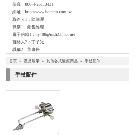
傳真：886-4-26113431
網址：
http://www.homein.com.tw
聯絡人1：陳琮曜
職稱1：銷售經理
電子信箱1：
hy108@ms62.hinet.net
聯絡人2：丁子光
職稱2：董事長
首頁
»
產品展示
»
其他各式醫療用品
»
手杖配件
手杖配件