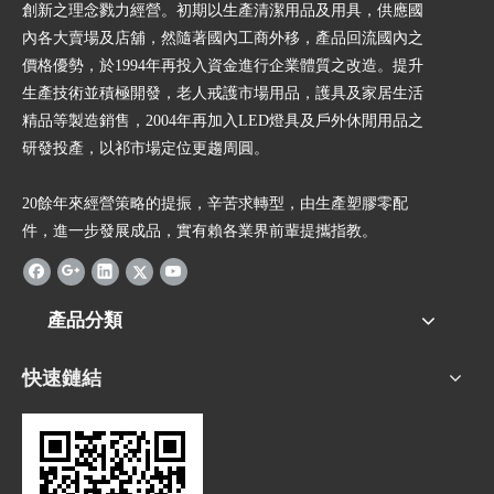
創新之理念戮力經營。初期以生產清潔用品及用具，供應國
內各大賣場及店舖，然隨著國內工商外移，產品回流國內之
價格優勢，於1994年再投入資金進行企業體質之改造。提升
生產技術並積極開發，老人戒護市場用品，護具及家居生活
精品等製造銷售，2004年再加入LED燈具及戶外休閒用品之
研發投產，以祁市場定位更趨周圓。
20餘年來經營策略的提振，辛苦求轉型，由生產塑膠零配
件，進一步發展成品，實有賴各業界前輩提攜指教。
產品分類
快速鏈結