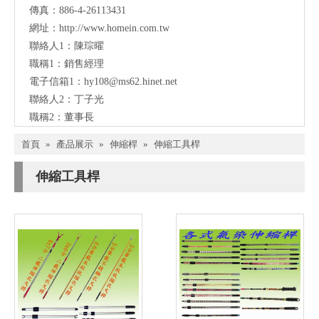
傳真：886-4-26113431
網址：
http://www.homein.com.tw
聯絡人1：陳琮曜
職稱1：銷售經理
電子信箱1：
hy108@ms62.hinet.net
聯絡人2：丁子光
職稱2：董事長
首頁
»
產品展示
»
伸縮桿
»
伸縮工具桿
伸縮工具桿