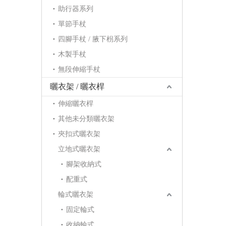
助行器系列
單節手杖
四腳手杖 / 腋下枴系列
木製手杖
無段伸縮手杖
曬衣架 / 曬衣桿
伸縮曬衣桿
其他未分類曬衣架
夾扣式曬衣架
立地式曬衣架
腳架收納式
配重式
輪式曬衣架
固定輪式
收納輪式