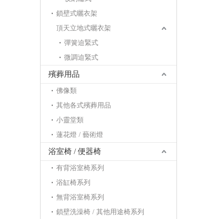
鎖壁式曬衣架
頂天立地式曬衣架
彈簧迫緊式
微調迫緊式
殯葬用品
佛像類
其他各式殯葬用品
小靈堂類
蓮花燈 / 藝術燈
浴室椅 / 便器椅
有背浴室椅系列
浴缸椅系列
無背浴室椅系列
鎖壁洗澡椅 / 其他用途椅系列