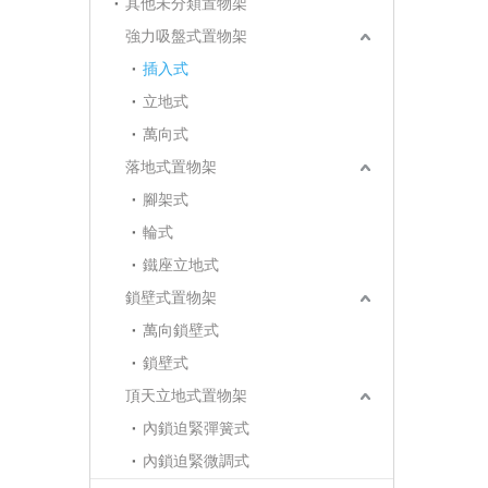
其他未分類置物架
強力吸盤式置物架
插入式
立地式
萬向式
落地式置物架
腳架式
輪式
鐵座立地式
鎖壁式置物架
萬向鎖壁式
鎖壁式
頂天立地式置物架
內鎖迫緊彈簧式
內鎖迫緊微調式