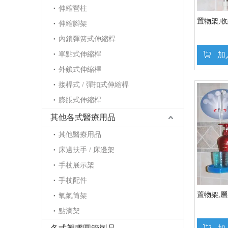
伸縮營柱
置物架,收
伸縮腳架
內鎖彈簧式伸縮桿
單點式伸縮桿
加
外鎖式伸縮桿
接桿式 / 彈扣式伸縮桿
膨脹式伸縮桿
其他各式醫療用品
其他醫療用品
床邊扶手 / 床邊架
手杖展示架
手杖配件
置物架,層
氧氣筒架
點滴架