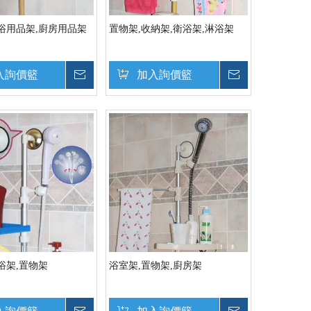
浴用品架,廚房用品架
置物架,收納架,衛浴架,淋浴架
入詢價籃
詢價
加入詢價籃
詢價
浴架,置物架
浴室架,置物架,廚房架