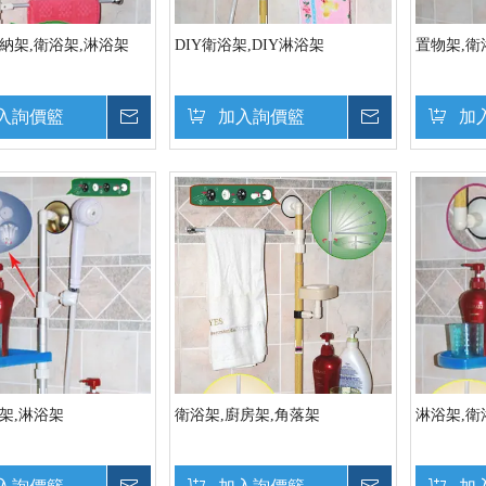
納架,衛浴架,淋浴架
DIY衛浴架,DIY淋浴架
置物架,衛
入詢價籃
詢價
加入詢價籃
詢價
加
架,淋浴架
衛浴架,廚房架,角落架
淋浴架,衛