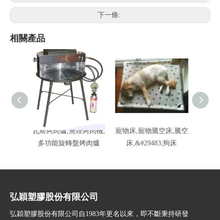
下一條:
相關產品
瓦斯烤肉爐,無煙烤肉機,
寵物床,寵物騰空床,騰空
瓦斯烤
多功能旋轉盤烤肉爐
床,&#29483;狗床
多功
弘穎塑膠股份有限公司
弘穎塑膠股份有限公司自1983年更名以來，即不斷秉持研發