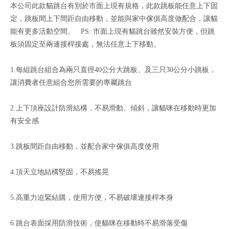
本公司此款貓跳台有別於市面上現有規格，此款跳板能任意上下固
定，跳板間上下間距自由移動，並能與家中傢俱高度做配合，讓貓
能有更多活動空間。 PS: 市面上現有貓跳台雖然安裝方便，但跳
板須固定至兩連接桿接處，無法任意上下移動。
1.每組跳台組合為兩只直徑40公分大跳板、及三只30公分小跳板，
讓消費者任意組合您所需要的專屬跳台
2.上下頂座設計防滑結構，不易滑動、傾斜，讓貓咪在移動時更加
有安全感
3.跳板間距自由移動，並配合家中傢俱高度使用
4.頂天立地結構堅固，不易搖晃
5.高重力迫緊結購，使用方便，不易破壞連接桿本身
6.跳台表面採用防滑技術，使貓咪在移動時不易滑落受傷