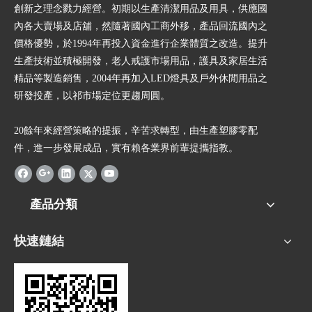
創新之理念戮力經營。初期以生產清潔用品及用具，供應國
內各大賣場及店舖，然隨著國內工商外移，產品回流國內之
價格優勢，於1994年再投入資金進行企業體質之改造。提升
生產技術並積極開發，老人戒護市場用品，護具及家居生活
精品等製造銷售，2004年再加入LED燈具及戶外休閒用品之
研發投產，以祁市場定位更趨周圓。
20餘年來經營策略的提振，辛苦求轉型，由生產塑膠零配
件，進一步發展成品，實有賴各業界前輩提攜指教。
產品分類
快速鏈結