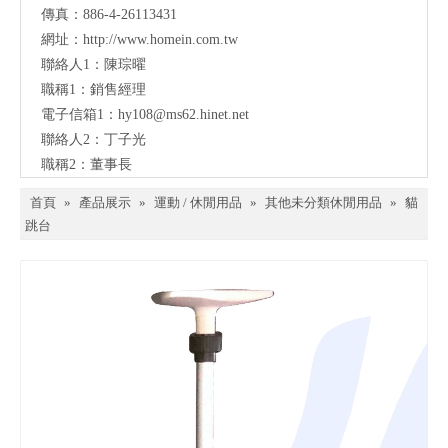
傳真：886-4-26113431
網址：
http://www.homein.com.tw
聯絡人1：陳琮曜
職稱1：銷售經理
電子信箱1：
hy108@ms62.hinet.net
聯絡人2：丁子光
職稱2：董事長
首頁
»
產品展示
»
運動 / 休閒用品
»
其他未分類休閒用品
»
貓
跳台