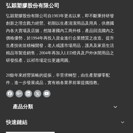
弘穎塑膠股份有限公司
弘穎塑膠股份有限公司自1983年更名以來，即不斷秉持研發
創新之理念戮力經營。初期以生產清潔用品及用具，供應國
內各大賣場及店舖，然隨著國內工商外移，產品回流國內之
價格優勢，於1994年再投入資金進行企業體質之改造。提升
生產技術並積極開發，老人戒護市場用品，護具及家居生活
精品等製造銷售，2004年再加入LED燈具及戶外休閒用品之
研發投產，以祁市場定位更趨周圓。
20餘年來經營策略的提振，辛苦求轉型，由生產塑膠零配
件，進一步發展成品，實有賴各業界前輩提攜指教。
產品分類
快速鏈結