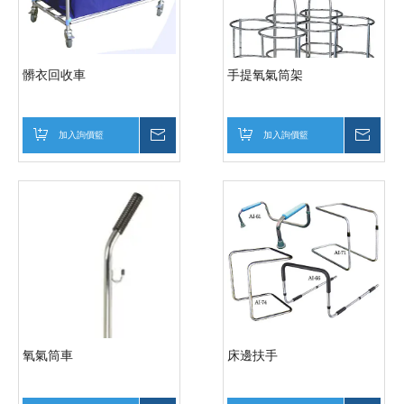
髒衣回收車
手提氧氣筒架
加入詢價籃
詢價
加入詢價籃
詢價
氧氣筒車
床邊扶手