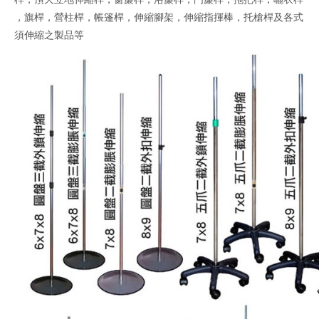
，旗桿，營柱桿，帳篷桿，伸縮腳架，伸縮指揮棒，托槍桿及各式
須伸縮之製品等