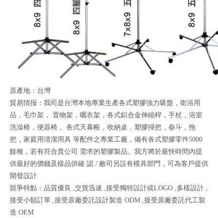
原產地：台灣
貿易情报：我司是台灣本地專業生產各式塑膠強力吸盤，衛浴用
品，毛巾架， 置物架，曬衣架，各式鋁合金伸縮桿，手杖，浴室
洗澡椅，便器椅 、各式天幕帳，收納桌，塑膠掃把，畚斗，拖
把，家庭用清潔用具 等配件之專業工廠，備有各式塑膠零件5000
餘種，若有符合貴公司 需求的塑膠製品。我方將於最快時間內提
供最好的價錢及樣品供確 認 / 敝司另設有模具部門，可為客戶提供
開發設計
競爭特點：品質優良 ,交貨迅速 ,接受獨特設計或LOGO ,多樣設計 ,
接受小額訂單 ,接受原廠委託設計製造 ODM ,接受原廠委託代工製
造 OEM