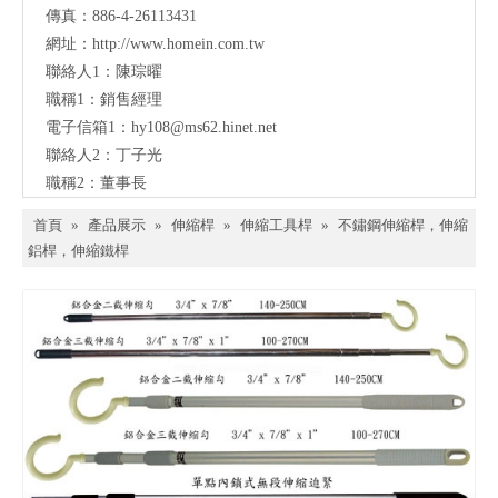
傳真：886-4-26113431
網址：
http://www.homein.com.tw
聯絡人1：陳琮曜
職稱1：銷售經理
電子信箱1：
hy108@ms62.hinet.net
聯絡人2：丁子光
職稱2：董事長
首頁
»
產品展示
»
伸縮桿
»
伸縮工具桿
»
不鏽鋼伸縮桿，伸縮
鋁桿，伸縮鐵桿