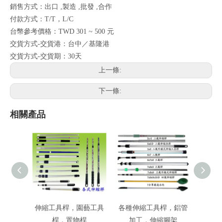
銷售方式：出口 ,製造 ,批發 ,合作
付款方式：T/T，L/C
台幣參考價格：TWD 301 ~ 500 元
交貨方式-交貨港：台中／基隆港
交貨方式-交貨期：30天
上一條:
下一條:
相關產品
伸縮工具桿，園藝工具
各種伸縮工具桿，鋁管
拖把
桿，置物桿
加工，伸縮腳架