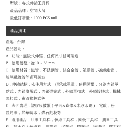
型號：
各式伸縮工具桿
產品品牌：
空間大師
最低訂購量：
1000 PCS null
產品描述
產地 : 台灣
產品說明：
A . 功能 : 無段式伸縮，任何尺寸皆可製造
B . 使用管徑 : 從10 ~ 38 mm
C . 使用材質 : 鐵管，不銹鋼管，鋁合金管，塑膠管，碳纖維管，
玻璃纖維管等皆可製造
D . 伸縮結構 : 依使用方式，須承載重量，使用習慣，分為內鎖單
點式，內鎖膨脹式，內鎖彈簧式，外鎖單扣式，外鎖旋轉式，機械
彈扣式，束管接桿式等
E . 表面處理 : 塑膠膜披覆 ( 平面&直條&木紋印刷 )，電鍍，粉
體烤漆，昇華轉印，鑽石刻花等
F . 適用產品 : 油漆工具桿，伸縮工具桿，園藝工具桿，測量工具
桿，頂天立地伸縮桿，窗簾桿，浴簾桿，門簾桿，拖把桿，曬衣桿