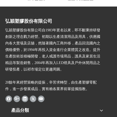
弘穎塑膠股份有限公司
弘穎塑膠股份有限公司自1983年更名以來，即不斷秉持研發
創新之理念戮力經營。初期以生產清潔用品及用具，供應國
內各大賣場及店舖，然隨著國內工商外移，產品回流國內之
價格優勢，於1994年再投入資金進行企業體質之改造。提升
生產技術並積極開發，老人戒護市場用品，護具及家居生活
精品等製造銷售，2004年再加入LED燈具及戶外休閒用品之
研發投產，以祁市場定位更趨周圓。
20餘年來經營策略的提振，辛苦求轉型，由生產塑膠零配
件，進一步發展成品，實有賴各業界前輩提攜指教。
產品分類