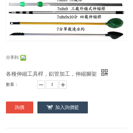
分享到:
各種伸縮工具桿，鋁管加工，伸縮腳架
數量：
詢價
加入詢價籃