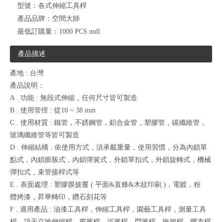
型號：
各式伸縮工具桿
產品品牌：
空間大師
最低訂購量：
1000 PCS null
產品描述
產地 : 台灣
產品說明：
A . 功能 : 無段式伸縮，任何尺寸皆可製造
B . 使用管徑 : 從10 ~ 38 mm
C . 使用材質 : 鐵管，不銹鋼管，鋁合金管，塑膠管，碳纖維管，
玻璃纖維管等皆可製造
D . 伸縮結構 : 依使用方式，須承載重量，使用習慣，分為內鎖單
點式，內鎖膨脹式，內鎖彈簧式，外鎖單扣式，外鎖旋轉式，機械
彈扣式，束管接桿式等
E . 表面處理 : 塑膠膜披覆 ( 平面&直條&木紋印刷 )，電鍍，粉
體烤漆，昇華轉印，鑽石刻花等
F . 適用產品 : 油漆工具桿，伸縮工具桿，園藝工具桿，測量工具
桿，頂天立地伸縮桿，窗簾桿，浴簾桿，門簾桿，拖把桿，曬衣桿