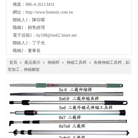
傳真：886-4-26113431
網址：
http://www.homein.com.tw
聯絡人1：陳琮曜
職稱1：銷售經理
電子信箱1：
hy108@ms62.hinet.net
聯絡人2：丁子光
職稱2：董事長
首頁
»
產品展示
»
伸縮桿
»
伸縮工具桿
»
各種伸縮工具桿，鋁
管加工，伸縮腳架