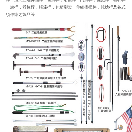
，旗桿，營柱桿，帳篷桿，伸縮腳架，伸縮指揮棒，托槍桿及各式
須伸縮之製品等