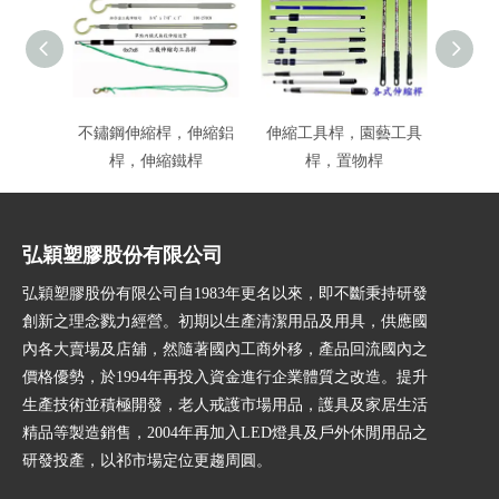
不鏽鋼伸縮桿，伸縮鋁
伸縮工具桿，園藝工具
拖把
桿，伸縮鐵桿
桿，置物桿
弘穎塑膠股份有限公司
弘穎塑膠股份有限公司自1983年更名以來，即不斷秉持研發
創新之理念戮力經營。初期以生產清潔用品及用具，供應國
內各大賣場及店舖，然隨著國內工商外移，產品回流國內之
價格優勢，於1994年再投入資金進行企業體質之改造。提升
生產技術並積極開發，老人戒護市場用品，護具及家居生活
精品等製造銷售，2004年再加入LED燈具及戶外休閒用品之
研發投產，以祁市場定位更趨周圓。