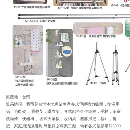
原產地：台灣
貿易情报：我司是台灣本地專業生產各式塑膠強力吸盤，衛浴用
品，毛巾架， 置物架，曬衣架，各式鋁合金伸縮桿，手杖，浴室
洗澡椅，便器椅 、各式天幕帳，收納桌，塑膠掃把，畚斗，拖
把，家庭用清潔用具 等配件之專業工廠，備有各式塑膠零件5000