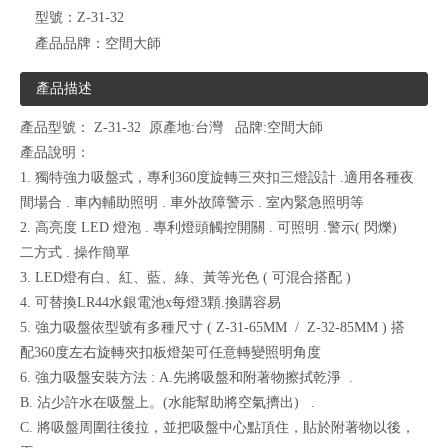
型號：
Z-31-32
產品品牌：
空間大師
產品描述
產品型號： Z-31-32 原產地:台灣 品牌:空間大師
產品說明：
1. 獨特強力吸盤式，專利360度旋轉三夾扣三燈設計 .適用各種夜
間場合 . 車內輔助照明 . 車外故障警示 . 室內緊急照明等
2. 高亮度 LED 燈泡 . 專利燈頭觸控開關 . 可照明 .警示( 閃爍)
二方式 . 操作簡單
3. LED燈有白、紅、藍、綠、黃等光色 ( 可混合搭配 )
4. 可替換LR44水銀電池x每燈3顆.換購容易
5. 強力吸盤依型號有多種尺寸 ( Z-31-65MM / Z-32-85MM ) 搭
配360度左右旋轉夾扣板燈架可任意轉變照明角度
6. 強力吸盤安裝方法 : A.先將吸盤和附著物擦拭乾淨 .
B. 沾少許水在吸盤上。(水能幫助將空氣擠出) .
C. 將吸盤周圍往後拉，並把吸盤中心點頂住，貼於附著物以後，