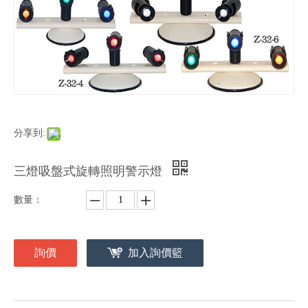
分享到:
三燈吸盤式旋轉照明警示燈
數量：
詢價
加入詢價籃