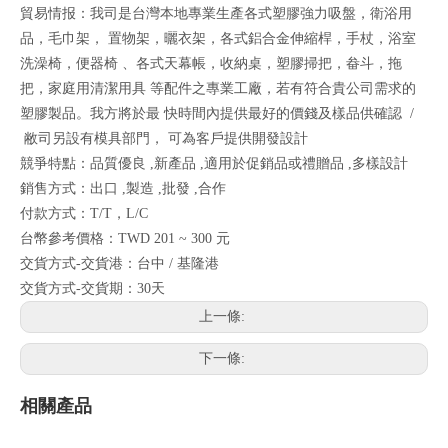
貿易情报：我司是台灣本地專業生產各式塑膠強力吸盤，衛浴用
品，毛巾架， 置物架，曬衣架，各式鋁合金伸縮桿，手杖，浴室
洗澡椅，便器椅 、各式天幕帳，收納桌，塑膠掃把，畚斗，拖
把，家庭用清潔用具 等配件之專業工廠，若有符合貴公司需求的
塑膠製品。我方將於最 快時間內提供最好的價錢及樣品供確認 /
敝司另設有模具部門， 可為客戶提供開發設計
競爭特點：品質優良 ,新產品 ,適用於促銷品或禮贈品 ,多樣設計
銷售方式：出口 ,製造 ,批發 ,合作
付款方式：T/T，L/C
台幣參考價格：TWD 201 ~ 300 元
交貨方式-交貨港：台中 / 基隆港
交貨方式-交貨期：30天
上一條:
下一條:
相關產品