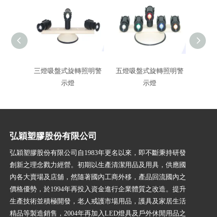
三燈吸盤式旋轉照明警
五燈吸盤式旋轉照明警
吸盤
示燈
示燈
弘穎塑膠股份有限公司
弘穎塑膠股份有限公司自1983年更名以來，即不斷秉持研發
創新之理念戮力經營。初期以生產清潔用品及用具，供應國
內各大賣場及店舖，然隨著國內工商外移，產品回流國內之
價格優勢，於1994年再投入資金進行企業體質之改造。提升
生產技術並積極開發，老人戒護市場用品，護具及家居生活
精品等製造銷售，2004年再加入LED燈具及戶外休閒用品之