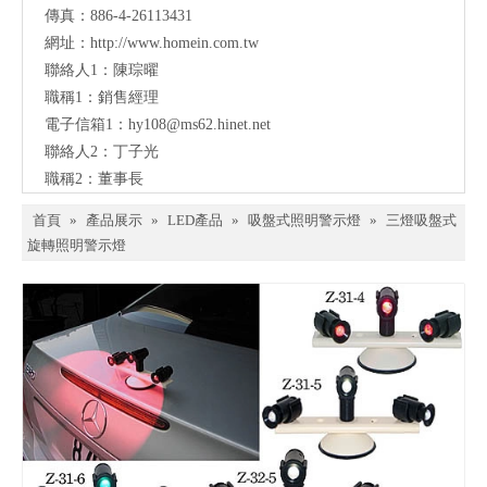
傳真：886-4-26113431
網址：
http://www.homein.com.tw
聯絡人1：陳琮曜
職稱1：銷售經理
電子信箱1：
hy108@ms62.hinet.net
聯絡人2：丁子光
職稱2：董事長
首頁
»
產品展示
»
LED產品
»
吸盤式照明警示燈
»
三燈吸盤式
旋轉照明警示燈