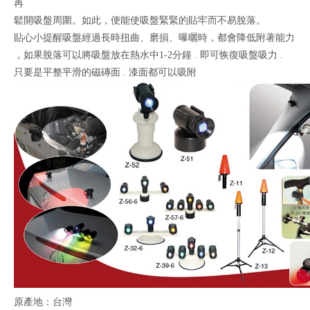
再
鬆開吸盤周圍。如此，便能使吸盤緊緊的貼牢而不易脫落。
貼心小提醒吸盤經過長時扭曲、磨損、曝曬時，都會降低附著能力
，如果脫落可以將吸盤放在熱水中1-2分鐘 . 即可恢復吸盤吸力 .
只要是平整平滑的磁磚面 . 漆面都可以吸附
原產地：台灣