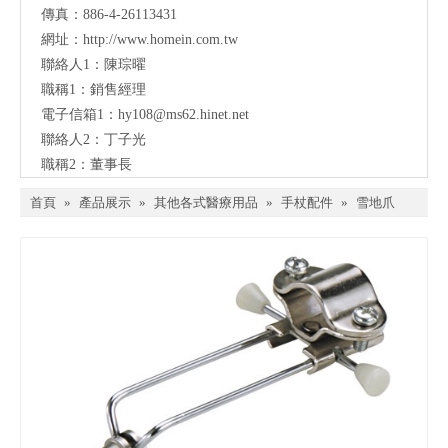
傳真：886-4-26113431
網址：
http://www.homein.com.tw
聯絡人1：陳琮曜
職稱1：銷售經理
電子信箱1：
hy108@ms62.hinet.net
聯絡人2：丁子光
職稱2：董事長
首頁
»
產品展示
»
其他各式醫療用品
»
手杖配件
»
雪地爪