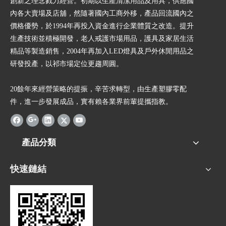
創新之理念戮力經營。初期以生產清潔用品及用具，供應國
內各大賣場及店舖，然隨著國內工商外移，產品回流國內之
價格優勢，於1994年再投入資金進行企業體質之改造。提升
生產技術並積極開發，老人戒護市場用品，護具及家居生活
精品等製造銷售，2004年再加入LED燈具及戶外休閒用品之
研發投產，以祁市場定位更趨周圓。
20餘年來經營策略的提振，辛苦求轉型，由生產塑膠零配
件，進一步發展成品，實有賴各業界前輩提攜指教。
產品分類
快速鏈結