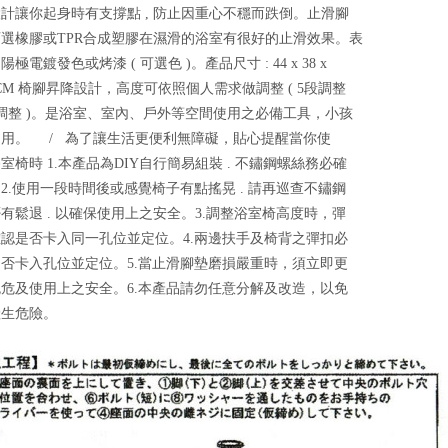
計讓你起身時有支撐點 , 防止因重心不穩而跌倒。止滑腳
選橡膠或TPR合成塑膠在濕滑的浴室有很好的止滑效果。表
極電鍍發色或烤漆 ( 可選色 )。產品尺寸 : 44 x 38 x
81 CM 椅腳昇降設計，高度可依照個人需求做調整 ( 5段調整
調整 )。是浴室、室內、戶外等空間使用之必備工具，小孩
適用。 / 為了讓生活更便利無障礙，貼心提醒當你使
室椅時 1.本產品為DIY自行簡易組裝 . 不鏽鋼螺絲務必確
2.使用一段時間後或感覺椅子有點搖晃 . 請再巡查不鏽鋼
有鬆退 . 以確保使用上之安全。3.調整浴室椅高度時，彈
認是否卡入同一孔位並定位。4.兩邊扶手及椅背之彈扣必
否卡入孔位並定位。5.當止滑腳墊磨損嚴重時，須立即更
危及使用上之安全。6.本產品請勿任意分解及改造，以免
產生危險。