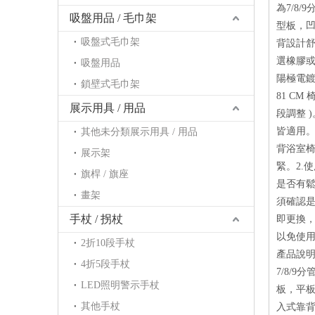
為7/8/
吸盤用品 / 毛巾架
型板，
吸盤式毛巾架
背設計
選橡膠或
吸盤用品
陽極電鍍發色
鎖壁式毛巾架
81 C
展示用具 / 用品
段調整 
皆適用
其他未分類展示用具 / 用品
背浴室椅
展示架
緊。2.
旗桿 / 旗座
是否有鬆
畫架
須確認是
手杖 / 拐杖
即更換，
以免使
2折10段手杖
產品說明
4折5段手杖
7/8/9
LED照明警示手杖
板，平
其他手杖
入式靠