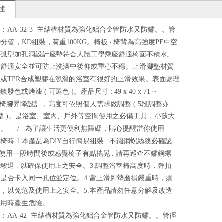
述
：AA-32-3 主結構材質為強化鋁合金管防水又防鏽。。管
/9分管，KD組裝，荷重100KG。椅板 / 椅背為高強度PE中空
，弧型加孔洞設計座墊符合人體工學乘座舒適椅面不積水。
計舒適安全並可防止洗澡中後仰或重心不穩。止滑腳墊材質
或TPR合成塑膠在濕滑的浴室有很好的止滑效果。表面處理
發色或烤漆 ( 可選色 )。產品尺寸 : 49 x 40 x 71 ~
 CM 椅腳昇降設計，高度可依照個人需求做調整 ( 5段調整亦
整 )。是浴室、室內、戶外等空間使用之必備工具，小孩大
用。 / 為了讓生活更便利無障礙，貼心提醒當你使用
椅時 1.本產品為DIY自行簡易組裝 . 不鏽鋼螺絲務必確認
.使用一段時間後或感覺椅子有點搖晃 . 請再巡查不鏽鋼螺
鬆退 . 以確保使用上之安全。3.調整浴室椅高度時，彈扣
是否卡入同一孔位並定位。4.當止滑腳墊磨損嚴重時，須
，以免危及使用上之安全。5.本產品請勿任意分解及改造
使用時產生危險。
：AA-42 主結構材質為強化鋁合金管防水又防鏽。。管徑