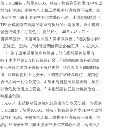
9分管，KD組裝，荷重100KG。椅板 / 椅背為高強度PE中空成
凹型加孔洞設計座墊符合人體工學乘座舒適椅面不積水。靠
舒適安全並可防止洗澡中後仰或重心不穩。止滑腳墊材質可
TPR合成塑膠在濕滑的浴室有很好的止滑效果。表面處理：
或烤漆 ( 可選色 )。產品尺寸 : 40.5 x 43 x 71 ~
M 椅腳昇降設計，高度可依照個人需求做調整 ( 5段調整亦有8
)。是浴室、室內、戶外等空間使用之必備工具，小孩大人
。 / 為了讓生活更便利無障礙，貼心提醒當你使用有
時 1.本產品為DIY自行簡易組裝 . 不鏽鋼螺絲務必確認鎖
使用一段時間後或感覺椅子有點搖晃 . 請再巡查不鏽鋼螺絲
退 . 以確保使用上之安全。3.調整浴室椅高度時，彈扣必
否卡入同一孔位並定位。4.當止滑腳墊磨損嚴重時，須立
以免危及使用上之安全。5.本產品請勿任意分解及改造，
用時產生危險。
：AA-54 主結構材質為強化鋁合金管防水又防鏽。管徑為
分管，KD組裝，荷重100KG。椅板 / 椅背為高強度PE中空成型
板型加孔洞設計座墊符合人體工學乘座舒適椅面不積水。插
背設計舒適安全並可防止洗澡中後仰或重心不穩。兩邊插入