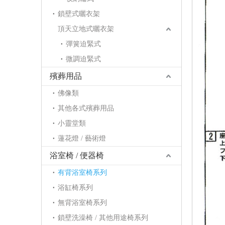
鎖壁式曬衣架
頂天立地式曬衣架
彈簧迫緊式
微調迫緊式
殯葬用品
佛像類
其他各式殯葬用品
小靈堂類
蓮花燈 / 藝術燈
浴室椅 / 便器椅
有背浴室椅系列
浴缸椅系列
無背浴室椅系列
鎖壁洗澡椅 / 其他用途椅系列