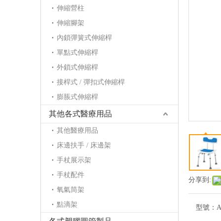
伸縮營柱
伸縮腳架
內鎖彈簧式伸縮桿
單點式伸縮桿
外鎖式伸縮桿
接桿式 / 彈扣式伸縮桿
膨脹式伸縮桿
其他各式醫療用品
其他醫療用品
床邊扶手 / 床邊架
手杖展示架
手杖配件
分享到:
氧氣筒架
點滴架
型號：
A