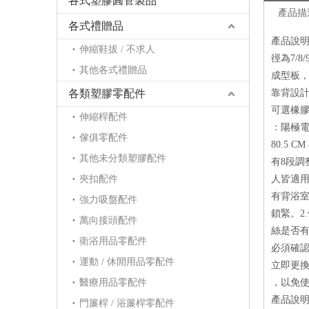
各式塑膠圓管製品
產品描
各式禮贈品
產品說明
伸縮鞋拔 / 不求人
徑為7/8
其他各式禮贈品
成型板
各類塑膠零配件
靠背設
可選橡膠
伸縮桿配件
：陽極電鍍
傢俱零配件
80.5
其他未分類塑膠配件
有8段調
夾扣配件
人皆適
有背浴室
強力吸盤配件
鎖緊。2
萬向接頭配件
絲是否有
衛浴用品零配件
必須確認
運動 / 休閒用品零配件
立即更換
醫療用品零配件
，以免
產品說明
門簾桿 / 浴簾桿零配件