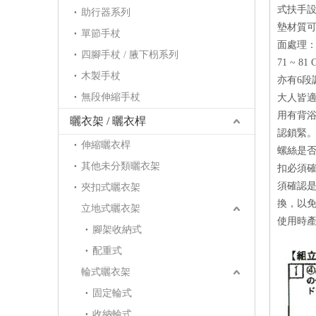
式扶手設
助行器系列
墊材質可
單節手杖
面處理：陽
四腳手杖 / 腋下枴系列
71 ~ 
木製手杖
亦有6段
無段伸縮手杖
大人皆
用有背浴
曬衣架 / 曬衣桿
認鎖緊。
伸縮曬衣桿
螺絲是否
其他未分類曬衣架
扣必須確
須確認是
夾扣式曬衣架
換，以免
立地式曬衣架
使用時
腳架收納式
配重式
輪式曬衣架
固定輪式
收納輪式