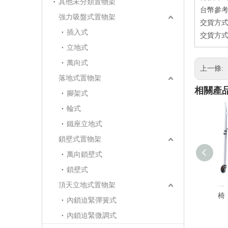
其他未分類置物架
台幣參考價
強力吸盤式置物架
交貨方式
插入式
交貨方式
立地式
萬向式
上一條:
落地式置物架
相關產
腳架式
輪式
鐵座立地式
鎖壁式置物架
萬向鎖壁式
鎖壁式
輪
頂天立地式置物架
椅
內鎖迫緊彈簧式
內鎖迫緊微調式