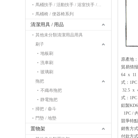
馬桶扶手 / 活動扶手 / 浴室扶手 / 浴缸扶手系列
馬桶椅 / 便器椅系列
清潔用具 / 用品
其他未分類清潔用品用具
刷子
地板刷
原產地
洗車刷
貿易情报：
玻璃刷
64 x 1
拖把
式：1PC 
32.5 x
不織布拖把
式：1PC /
静電拖把
鋁製KD6
掃把 / 畚斗
1PC / 
門墊 / 地墊
競爭特點
置物架
銷售方式：
付款方式：