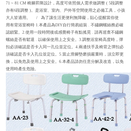
71 ~ 81 CM 椅腳昇降設計，高度可依照個人需求做調整 ( 5段調整
亦有6段調整 )。是浴室、室內、戶外等空間使用之必備工具，小孩
大人皆適用。 / 為了讓生活更便利無障礙，貼心提醒當你使
用有背浴室椅時 1.本產品為DIY自行簡易組裝 . 不鏽鋼螺絲務必確
認鎖緊。2.使用一段時間後或感覺椅子有點搖晃 . 請再巡查不鏽鋼
螺絲是否有鬆退 . 以確保使用上之安全。3.調整浴室椅高度時，彈
扣必須確認是否卡入同一孔位並定位。4.兩邊扶手及椅背之彈扣必
須確認是否卡入孔位並定位。5.當止滑腳墊磨損嚴重時，須立即更
換，以免危及使用上之安全。6.本產品請勿任意分解及改造，以免
使用時產生危險。