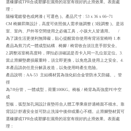
選橡膠或TPR合成塑膠在濕滑的浴室有很好的止滑效果。表面處
理：
陽極電鍍發色或烤漆 ( 可選色 )。產品尺寸 : 53 x 36 x 66~71
CM 椅腳昇降設計，高度可依照個人需求做調整 ( 3段調整 )。是浴
室、室內、戶外等空間使用之必備工具，小孩大人皆適用。 /
為了讓生活更便利無障礙，貼心提醒當你使用有背浴室椅時 1.本
產品為剪刀式一體成型結構 . 椅腳 / 椅背收合須注意手部安全。
2.調整浴室椅高度時，彈扣必須確認是否卡入同一孔位並定位。3.
當止滑腳墊磨損嚴重時，須立即更換，以免危及使用上之安全。4.
本產品請勿任意分解及改造，以免使用時產生危險。
產品說明：AA-53 主結構材質為強化鋁合金管防水又防鏽。。管
徑
為7/8分管，一體成型，荷重100KG。椅板 / 椅背為高強度PE中空
成
型板，弧型加孔洞設計座墊符合人體工學乘座舒適椅面不積水。靠
背設計舒適安全並可防止洗澡中後仰或重心不穩。止滑腳墊材質可
選橡膠或TPR合成塑膠在濕滑的浴室有很好的止滑效果。表面處
理：