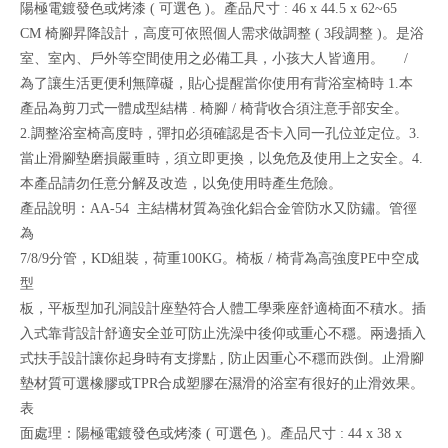
陽極電鍍發色或烤漆 ( 可選色 )。產品尺寸 : 46 x 44.5 x 62~65
CM 椅腳昇降設計，高度可依照個人需求做調整 ( 3段調整 )。是浴
室、室內、戶外等空間使用之必備工具，小孩大人皆適用。 /
為了讓生活更便利無障礙，貼心提醒當你使用有背浴室椅時 1.本
產品為剪刀式一體成型結構 . 椅腳 / 椅背收合須注意手部安全。
2.調整浴室椅高度時，彈扣必須確認是否卡入同一孔位並定位。3.
當止滑腳墊磨損嚴重時，須立即更換，以免危及使用上之安全。4.
本產品請勿任意分解及改造，以免使用時產生危險。
產品說明：AA-54 主結構材質為強化鋁合金管防水又防鏽。管徑
為
7/8/9分管，KD組裝，荷重100KG。椅板 / 椅背為高強度PE中空成
型
板，平板型加孔洞設計座墊符合人體工學乘座舒適椅面不積水。插
入式靠背設計舒適安全並可防止洗澡中後仰或重心不穩。兩邊插入
式扶手設計讓你起身時有支撐點 , 防止因重心不穩而跌倒。止滑腳
墊材質可選橡膠或TPR合成塑膠在濕滑的浴室有很好的止滑效果。
表
面處理：陽極電鍍發色或烤漆 ( 可選色 )。產品尺寸 : 44 x 38 x