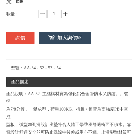
凳
數量：
詢價
加入詢價籃
型號：
AA-34 - 52 - 53 - 54
產品描述
產品說明：AA-52 主結構材質為強化鋁合金管防水又防鏽。。管
徑
為7/8分管，一體成型，荷重100KG。椅板 / 椅背為高強度PE中空
成
型板，弧型加孔洞設計座墊符合人體工學乘座舒適椅面不積水。靠
背設計舒適安全並可防止洗澡中後仰或重心不穩。止滑腳墊材質可