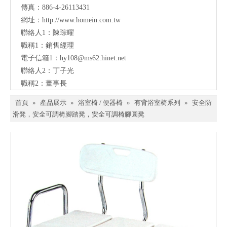
傳真：886-4-26113431
網址：
http://www.homein.com.tw
聯絡人1：陳琮曜
職稱1：銷售經理
電子信箱1：
hy108@ms62.hinet.net
聯絡人2：丁子光
職稱2：董事長
首頁
»
產品展示
»
浴室椅 / 便器椅
»
有背浴室椅系列
»
安全防
滑凳，安全可調椅腳踏凳，安全可調椅腳圓凳