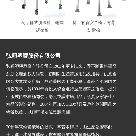
輪式淋浴椅，輪式浴室
浴室防滑椅，浴室調整
有背
椅，輪式洗澡椅，輪式
椅，有背安全椅，有背
椅
調整椅
防滑椅
弘穎塑膠股份有限公司
弘穎塑膠股份有限公司自1983年更名以來，即不斷秉持研發
創新之理念戮力經營。初期以生產清潔用品及用具，供應國
內各大賣場及店舖，然隨著國內工商外移，產品回流國內之
價格優勢，於1994年再投入資金進行企業體質之改造。提升
生產技術並積極開發，老人戒護市場用品，護具及家居生活
精品等製造銷售，2004年再加入LED燈具及戶外休閒用品之
研發投產，以祁市場定位更趨周圓。
20餘年來經營策略的提振，辛苦求轉型，由生產塑膠零配
件，進一步發展成品，實有賴各業界前輩提攜指教。