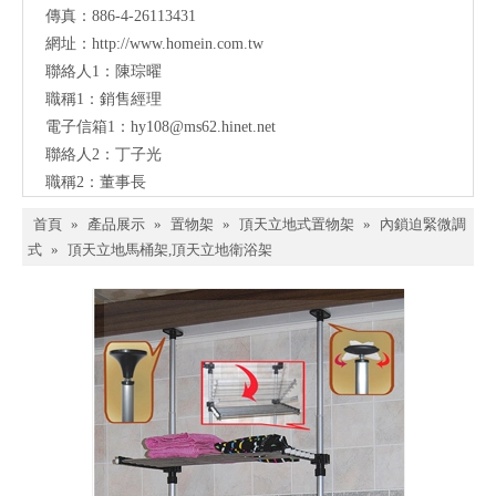
傳真：886-4-26113431
網址：
http://www.homein.com.tw
聯絡人1：陳琮曜
職稱1：銷售經理
電子信箱1：
hy108@ms62.hinet.net
聯絡人2：丁子光
職稱2：董事長
首頁
»
產品展示
»
置物架
»
頂天立地式置物架
»
內鎖迫緊微調
式
»
頂天立地馬桶架,頂天立地衛浴架