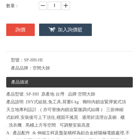
數量：
詢價
加入詢價籃
型號：
SP-HH-HI
產品品牌：
空間大師
產品描述
產品型號: SP-HH 原產地:台灣 品牌:空間大師
產品說明 :DIY式組裝,免工具,荷重6 kg . 獨特內鎖迫緊彈簧式頂
天立地專利設計 . ( 亦可替換內鎖迫緊微調式結構 ) . 三節伸縮
式鋁桿,安裝後可上下頂住,穩固不搖晃 . 適用於流理台及櫥 . 櫃
. 洗衣機 . 馬桶上方等空間 . 可調整安裝高度
A : 產品配件 :& 伸縮立桿及盤架橫桿為鋁合金經陽極電鍍處理,不