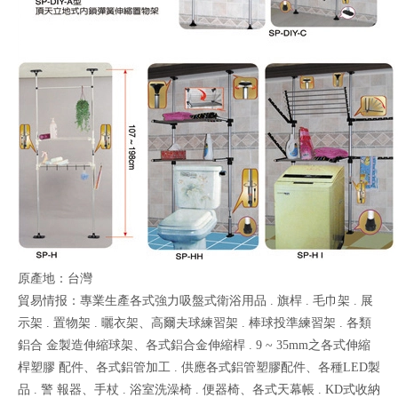
原產地：台灣
貿易情报：專業生產各式強力吸盤式衛浴用品 . 旗桿 . 毛巾架 . 展
示架 . 置物架 . 曬衣架、高爾夫球練習架 . 棒球投準練習架 . 各類
鋁合 金製造伸縮球架、各式鋁合金伸縮桿 . 9 ~ 35mm之各式伸縮
桿塑膠 配件、各式鋁管加工 . 供應各式鋁管塑膠配件、各種LED製
品 . 警 報器、手杖 . 浴室洗澡椅 . 便器椅、各式天幕帳 . KD式收納