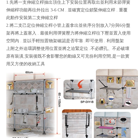
1.先將一支伸縮立桿抽出頂住上下安裝位置再取出並利用末節彈簧
伸縮桿功能再往外拉出 3-6 CM . 並確實定位鎖緊伸縮立桿 . 重覆
此動作安裝第二支伸縮立桿
2.將二支己定位伸縮立桿小管上蓋拿出並依序分別放入7分與6分盤
架再將上蓋塞入 . 最後利用彈簧壓力將伸縮立桿往下壓並置入使用
空間內 . 並以手輕拍置物架確認是否牢靠 .即可使用 . 利用盤架
上附之外迫環調整使用位置並將之迫緊定位 .不必鑽孔、不必破壞
原有裝潢,安裝後既不會影響您的動線又可充份利用空間,是一款實
用又方便的收納工具