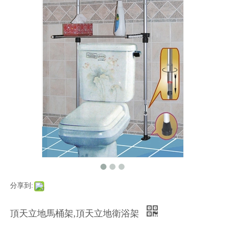
分享到:
頂天立地馬桶架,頂天立地衛浴架