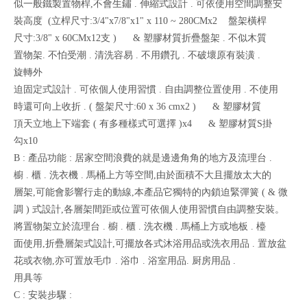
似一般鐵製置物桿,不會生鏽 . 伸縮式設計 . 可依使用空間調整安
裝高度 (立桿尺寸:3/4"x7/8"x1" x 110 ~ 280CMx2 盤架橫桿
尺寸:3/8" x 60CMx12支 ) & 塑膠材質折疊盤架 . 不似木質
置物架. 不怕受潮 . 清洗容易 . 不用鑽孔 . 不破壞原有裝潢 .
旋轉外
迫固定式設計 . 可依個人使用習慣 . 自由調整位置使用 . 不使用
時還可向上收折 . ( 盤架尺寸:60 x 36 cmx2 ) & 塑膠材質
頂天立地上下端套 ( 有多種樣式可選擇 )x4 & 塑膠材質S掛
勾x10
B : 產品功能 : 居家空間浪費的就是邊邊角角的地方及流理台 .
櫥 . 櫃 . 洗衣機 . 馬桶上方等空間,由於面積不大且擺放太大的
層架,可能會影響行走的動線,本產品它獨特的內鎖迫緊彈簧 ( & 微
調 ) 式設計,各層架間距或位置可依個人使用習慣自由調整安裝。
將置物架立於流理台 . 櫥 . 櫃 . 洗衣機 . 馬桶上方或地板 . 檯
面使用,折疊層架式設計,可擺放各式沐浴用品或洗衣用品 . 置放盆
花或衣物,亦可置放毛巾 . 浴巾 . 浴室用品. 厨房用品 .
用具等
C : 安裝步驟 :