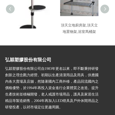
頂天立地花架
頂天立地廚房架,頂天立
馬
地置物架,浴室馬桶架
弘穎塑膠股份有限公司
弘穎塑膠股份有限公司自1983年更名以來，即不斷秉持研發
創新之理念戮力經營。初期以生產清潔用品及用具，供應國
內各大賣場及店舖，然隨著國內工商外移，產品回流國內之
價格優勢，於1994年再投入資金進行企業體質之改造。提升
生產技術並積極開發，老人戒護市場用品，護具及家居生活
精品等製造銷售，2004年再加入LED燈具及戶外休閒用品之
研發投產，以祁市場定位更趨周圓。