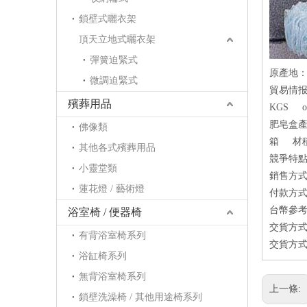
鎖壁式曬衣架
頂天立地式曬衣架
彈簧迫緊式
原產地
微調迫緊式
貿易情报：
殯葬用品
KGS or
肥皂盒產品包
佛像類
箱 材積：
其他各式殯葬用品
競爭特點
小靈堂類
銷售方式：
蓮花燈 / 藝術燈
付款方式：
台幣參考價
浴室椅 / 便器椅
交貨方式
有背浴室椅系列
交貨方式
浴缸椅系列
無背浴室椅系列
上一條:
鎖壁洗澡椅 / 其他用途椅系列