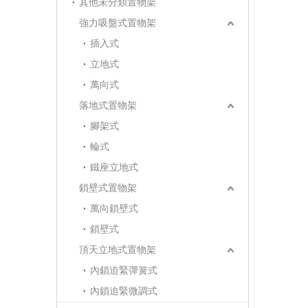
其他未分類置物架
強力吸盤式置物架
插入式
立地式
萬向式
落地式置物架
腳架式
輪式
鐵座立地式
鎖壁式置物架
萬向鎖壁式
鎖壁式
頂天立地式置物架
內鎖迫緊彈簧式
內鎖迫緊微調式