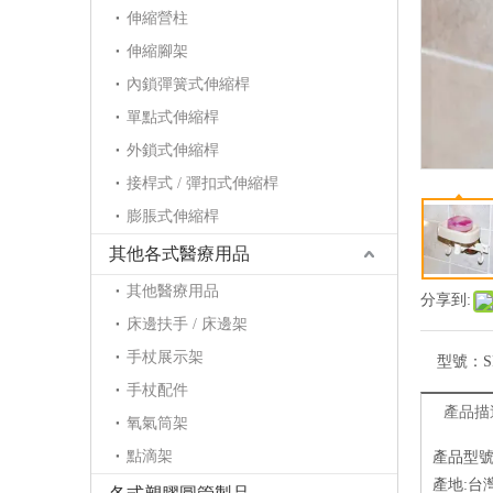
伸縮營柱
伸縮腳架
內鎖彈簧式伸縮桿
單點式伸縮桿
外鎖式伸縮桿
接桿式 / 彈扣式伸縮桿
膨脹式伸縮桿
其他各式醫療用品
其他醫療用品
分享到:
床邊扶手 / 床邊架
手杖展示架
型號：
S
手杖配件
產品描
氧氣筒架
點滴架
產品型號：
產地:台