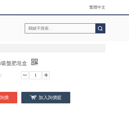
繁體中文
搜索
力吸盤肥皂盒
：
詢價
加入詢價籃