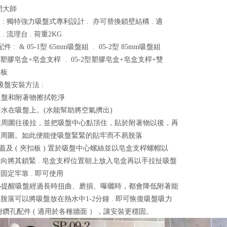
間大師
 : 獨特強力吸盤式專利設計 . 亦可替換鎖壁結構 . 適
. 流理台 . 荷重2KG
配件 : & 05-1型 65mm吸盤組 . 05-2型 85mm吸盤組
1型塑膠皂盒+皂盒支桿 . 05-2型塑膠皂盒+皂盒支桿+雙
扣板
力吸盤安裝方法 :
將吸盤和附著物擦拭乾淨
少許水在吸盤上。(水能幫助將空氣擠出)
吸盤周圍往後拉，並把吸盤中心點頂住，貼於附著物以後，再
盤周圍。如此便能使吸盤緊緊的貼牢而不易脫落
盤蓋及 ( 夾扣板 ) 置於吸盤中心螺絲並以皂盒支桿螺帽以
向將其鎖緊 . 皂盒支桿位置朝上放入皂盒再以手拉扯吸盤
固定牢靠 . 即可使用
小提醒吸盤經過長時扭曲、磨損、曝曬時，都會降低附著能
脫落可以將吸盤放在熱水中1-2分鐘 . 即可恢復吸盤吸力
附鑽孔配件 ( 適用於各種牆面 ），讓安裝更穩固。