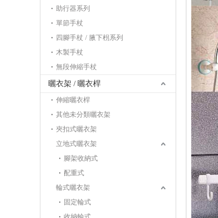
助行器系列
單節手杖
四腳手杖 / 腋下枴系列
木製手杖
無段伸縮手杖
曬衣架 / 曬衣桿
伸縮曬衣桿
其他未分類曬衣架
夾扣式曬衣架
立地式曬衣架
腳架收納式
配重式
輪式曬衣架
固定輪式
收納輪式