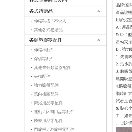
各式塑膠圓管製品
品牌:空
各式禮贈品
產品說明
用於浴室 
伸縮鞋拔 / 不求人
A : 產品
其他各式禮贈品
& 05-
各類塑膠零配件
吊勾夾
B : 強
伸縮桿配件
1. 先
傢俱零配件
2. 沾
其他未分類塑膠配件
3. 將
夾扣配件
鬆開吸
強力吸盤配件
4.將吸
順時針方
萬向接頭配件
試看是否
衛浴用品零配件
& 貼心
運動 / 休閒用品零配件
力，如果
醫療用品零配件
。 另外
門簾桿 / 浴簾桿零配件