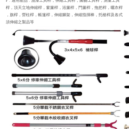
F . 適用產品 : 油漆工具桿，伸縮工具桿，園藝工具桿，測量工具
桿，頂天立地伸縮桿，窗簾桿，浴簾桿，門簾桿，拖把桿，曬衣桿
，旗桿，營柱桿，帳篷桿，伸縮腳架，伸縮指揮棒，托槍桿及各式
須伸縮之製品等