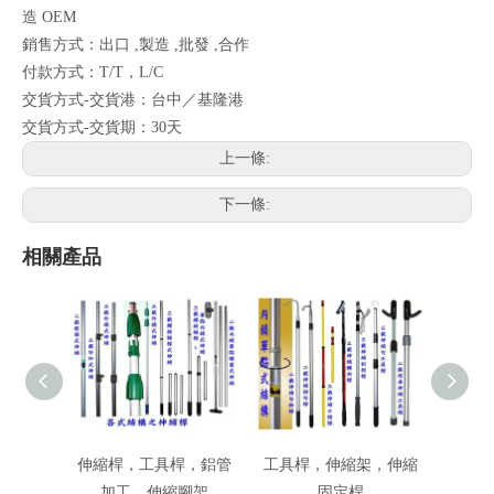
造 OEM
銷售方式：出口 ,製造 ,批發 ,合作
付款方式：T/T，L/C
交貨方式-交貨港：台中／基隆港
交貨方式-交貨期：30天
上一條:
下一條:
相關產品
伸縮桿，工具桿，鋁管
工具桿，伸縮架，伸縮
伸縮
加工，伸縮腳架
固定桿
定