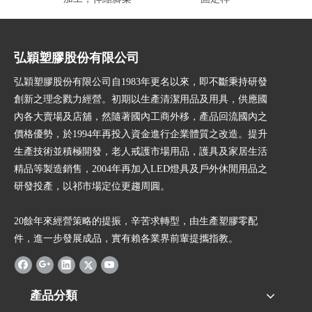
弘穎塑膠股份有限公司
弘穎塑膠股份有限公司自1983年更名以來，即不斷秉持研發
創新之理念戮力經營。初期以生產清潔用品及用具，供應國
內各大賣場及店舖，然隨著國內工商外移，產品回流國內之
價格優勢，於1994年再投入資金進行企業體質之改造。提升
生產技術並積極開發，老人戒護市場用品，護具及家居生活
精品等製造銷售，2004年再加入LED燈具及戶外休閒用品之
研發投產，以祁市場定位更趨周圓。
20餘年來經營策略的提振，辛苦求轉型，由生產塑膠零配
件，進一步發展成品，實有賴各業界前輩提攜指教。
產品分類