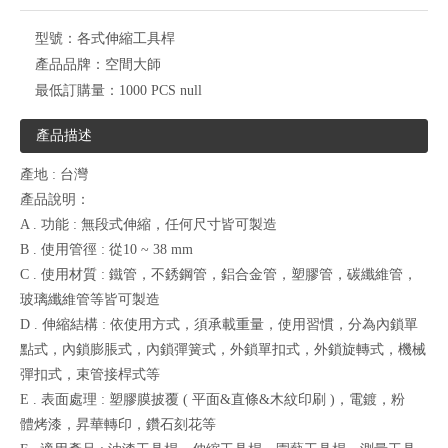
型號：
各式伸縮工具桿
產品品牌：
空間大師
最低訂購量：
1000 PCS null
產品描述
產地 : 台灣
產品說明：
A . 功能 : 無段式伸縮，任何尺寸皆可製造
B . 使用管徑 : 從10 ~ 38 mm
C . 使用材質 : 鐵管，不銹鋼管，鋁合金管，塑膠管，碳纖維管，
玻璃纖維管等皆可製造
D . 伸縮結構 : 依使用方式，須承載重量，使用習慣，分為內鎖單
點式，內鎖膨脹式，內鎖彈簧式，外鎖單扣式，外鎖旋轉式，機械
彈扣式，束管接桿式等
E . 表面處理 : 塑膠膜披覆 ( 平面&直條&木紋印刷 )，電鍍，粉
體烤漆，昇華轉印，鑽石刻花等