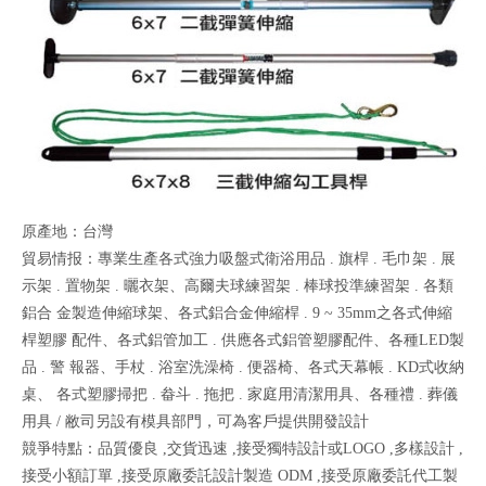
原產地：台灣
貿易情报：專業生產各式強力吸盤式衛浴用品 . 旗桿 . 毛巾架 . 展
示架 . 置物架 . 曬衣架、高爾夫球練習架 . 棒球投準練習架 . 各類
鋁合 金製造伸縮球架、各式鋁合金伸縮桿 . 9 ~ 35mm之各式伸縮
桿塑膠 配件、各式鋁管加工 . 供應各式鋁管塑膠配件、各種LED製
品 . 警 報器、手杖 . 浴室洗澡椅 . 便器椅、各式天幕帳 . KD式收納
桌、 各式塑膠掃把 . 畚斗 . 拖把 . 家庭用清潔用具、各種禮 . 葬儀
用具 / 敝司另設有模具部門，可為客戶提供開發設計
競爭特點：品質優良 ,交貨迅速 ,接受獨特設計或LOGO ,多樣設計 ,
接受小額訂單 ,接受原廠委託設計製造 ODM ,接受原廠委託代工製