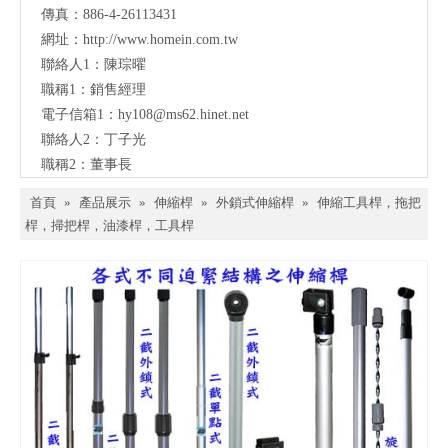
傳真：886-4-26113431
網址：
http://www.homein.com.tw
聯絡人1：陳琮曜
職稱1：銷售經理
電子信箱1：
hy108@ms62.hinet.net
聯絡人2：丁子光
職稱2：董事長
首頁
»
產品展示
»
伸縮桿
»
外鎖式伸縮桿
»
伸縮工具桿，拖把
桿，掃把桿，油漆桿，工具桿