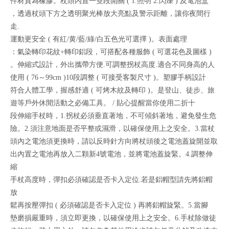
件材質為橡膠。杖頭內置一雙段開關 ( 1.照明 2.閃爍 ) 及電池盒
，透過杖頭下方之透明聚光棒放大亮點及警示距離，讓你夜間行
走.
運動更安全 ( 有紅/黄/藍/綠/白五色光可選擇 )。表面處理
：氣染轉印花紋+轉印鋁段，可搭配各種服飾 ( 可選花色及圖樣 )
。伸縮式設計，外出攜帶方便.可調整拐杖高度.適合不同身高的人
使用 ( 76～99cm )10段調整 ( 可接受客製尺寸 )。塑膠手柄設計
符合人體工學，握感舒適 ( 可烤木紋及轉印 )。是登山、徒步、旅
遊等戶外休閒活動之必備工具。 / 貼心提醒當你使用二折十
段伸縮手杖時，1.拐杖必須垂直著地，不可傾斜著地，避免發生危
險。2.須注意地面是否平整或濕滑，以確保使用上之安全。3.當杖
頭內之電池須更換時，請以反時針方向將杖頭後之電池蓋旋開並取
出內置之電池再放入二顆新4號電池，並將電池蓋旋緊。4.調整伸
縮
手杖高度時，彈扣必須確認是否卡入定位.若是鋁帽型請先將鋁帽
放
鬆再按壓彈扣 ( 必須確認是否卡入定位 ) 再將鋁帽旋緊。5.當腳
墊磨損嚴重時，須立即更換，以確保使用上之安全。6.手杖除做徒