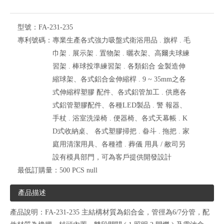
型號：
FA-231-235
專利號碼：
專業生產各式強力吸盤式衛浴用品 . 旗桿 . 毛
巾架 . 展示架 . 置物架 . 曬衣架、高爾夫球練
習架 . 棒球投準練習架 . 各類鋁合 金製造伸
縮球架、各式鋁合金伸縮桿 . 9 ~ 35mm之各
式伸縮桿塑膠 配件、各式鋁管加工 . 供應各
式鋁管塑膠配件、各種LED製品 . 警 報器、
手杖 . 浴室洗澡椅 . 便器椅、各式天幕帳 . K
D式收納桌、 各式塑膠掃把 . 畚斗 . 拖把 . 家
庭用清潔用具、各種禮 . 葬儀 用具 / 敝司另
設有模具部門，可為客戶提供開發設計
最低訂購量：
500 PCS null
產品描述
產品說明：FA-231-235 主結構材質為鋁合金，管徑為6/7分管，配