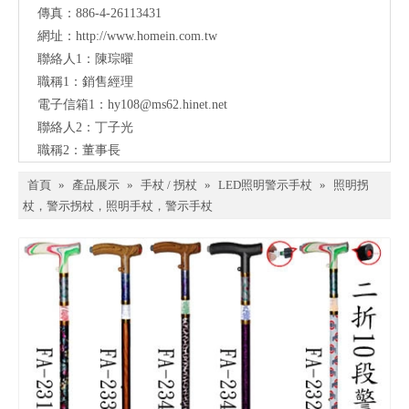
傳真：886-4-26113431
網址：
http://www.homein.com.tw
聯絡人1：陳琮曜
職稱1：銷售經理
電子信箱1：
hy108@ms62.hinet.net
聯絡人2：丁子光
職稱2：董事長
首頁
»
產品展示
»
手杖 / 拐杖
»
LED照明警示手杖
»
照明拐
杖，警示拐杖，照明手杖，警示手杖