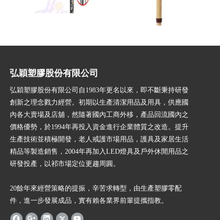
照明拐杖
鋁合金伸縮枴杖，鋁合
金伸縮手杖
弘穎塑膠股份有限公司
弘穎塑膠股份有限公司自1983年更名以來，即不斷秉持研發
創新之理念戮力經營。初期以生產清潔用品及用具，供應國
內各大賣場及店舖，然隨著國內工商外移，產品回流國內之
價格優勢，於1994年再投入資金進行企業體質之改造。提升
生產技術並積極開發，老人戒護市場用品，護具及家居生活
精品等製造銷售，2004年再加入LED燈具及戶外休閒用品之
研發投產，以祁市場定位更趨周圓。
20餘年來經營策略的提振，辛苦求轉型，由生產塑膠零配
件，進一步發展成品，實有賴各業界前輩提攜指教。