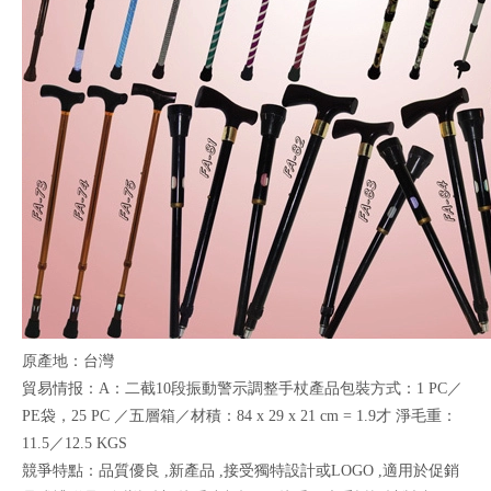
原產地：台灣
貿易情报：A：二截10段振動警示調整手杖產品包裝方式：1 PC／
PE袋，25 PC ／五層箱／材積：84 x 29 x 21 cm = 1.9才 淨毛重：
11.5／12.5 KGS
競爭特點：品質優良 ,新產品 ,接受獨特設計或LOGO ,適用於促銷