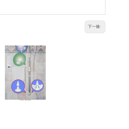
下一條:
鎖壁式淋浴架,鎖壁式
衛浴架