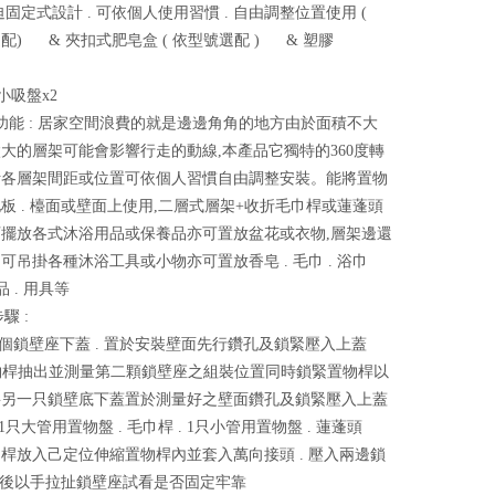
迫固定式設計 . 可依個人使用習慣 . 自由調整位置使用 (
配) & 夾扣式肥皂盒 ( 依型號選配 ) & 塑膠
m小吸盤x2
產品功能 : 居家空間浪費的就是邊邊角角的地方由於面積不大
大的層架可能會影響行走的動線,本產品它獨特的360度轉
計各層架間距或位置可依個人習慣自由調整安裝。能將置物
板 . 檯面或壁面上使用,二層式層架+收折毛巾桿或蓮蓬頭
擺放各式沐浴用品或保養品亦可置放盆花或衣物,層架邊還
可吊掛各種沐浴工具或小物亦可置放香皂 . 毛巾 . 浴巾
品 . 用具等
驟 :
一個鎖壁座下蓋 . 置於安裝壁面先行鑽孔及鎖緊壓入上蓋
置物桿抽出並測量第二顆鎖壁座之組裝位置同時鎖緊置物桿以
將另一只鎖壁底下蓋置於測量好之壁面鑽孔及鎖緊壓入上蓋
1只大管用置物盤 . 毛巾桿 . 1只小管用置物盤 . 蓮蓬頭
桿放入己定位伸縮置物桿內並套入萬向接頭 . 壓入兩邊鎖
 最後以手拉扯鎖壁座試看是否固定牢靠