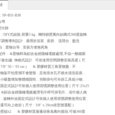
述
SP-B31-B38
台灣
間大師
: DIY式組裝,荷重5 kg . 獨特鎖壁萬向結構式360度旋轉
調整專利設計 . 適用於浴室 . 廚房 . 流理台 . 盥洗
台 . 置物台等 . 安裝方便無死角
產品配件 : &置物桿為鋁合金經陽極電鍍處理,不似一般鐵製
不會生鏽. 伸縮式設計 . 可依使用空間調整安裝高度 ( 尺
 x 7/8" 50 ~ 93 cm ) & 塑膠材質三角置物盤 . 不
物架不怕受潮不會變形 . 且有排水孔不積水清洗容易 .
小吸盤增加整體穩固性 . 另附掛勾可吊掛工具或小物 .
固定式設計可依個人使用習慣調整使用位置 ( 尺寸:25x25
x2 &鋁合金經陽極電鍍處理毛巾桿可掛毛巾、浴巾個人換
 . 旋轉外迫固定式設計可依個人使用習慣調整使用位置 .
可向上收折 ( 尺寸 : 3/8" x 29cm依型號選配 )
鎖壁組x2 & 塑膠材質蓮蓬頭座為萬向接頭,可做360度