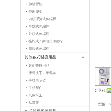
伸縮營柱
伸縮腳架
內鎖彈簧式伸縮桿
單點式伸縮桿
外鎖式伸縮桿
接桿式 / 彈扣式伸縮桿
膨脹式伸縮桿
其他各式醫療用品
其他醫療用品
床邊扶手 / 床邊架
手杖展示架
手杖配件
分享到:
氧氣筒架
點滴架
型號：
S