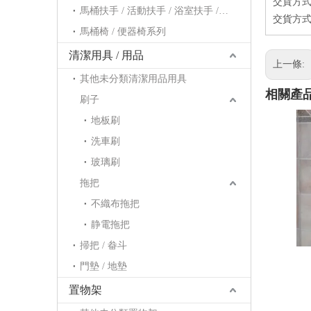
交貨方式
馬桶扶手 / 活動扶手 / 浴室扶手 / 浴缸扶手系列
交貨方式
馬桶椅 / 便器椅系列
清潔用具 / 用品
上一條:
其他未分類清潔用品用具
相關產
刷子
地板刷
洗車刷
玻璃刷
拖把
不織布拖把
鎖
静電拖把
掃把 / 畚斗
門墊 / 地墊
置物架