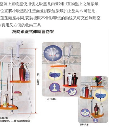
吸盤裝上置物盤使用側之吸盤孔內並利用置物盤上之迫緊環
位置將小吸盤壓住壁面並鎖緊迫緊環扣上盤勾即可使用 .
蓮蓬頭座亦同,安裝後既不會影響您的動線又可充份利用空
款實用又方便的收納工具