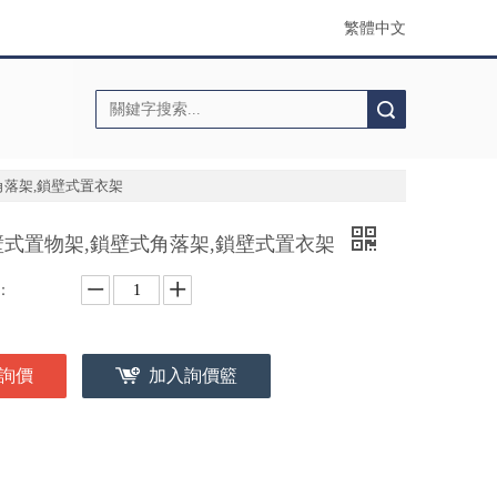
繁體中文
搜索
角落架,鎖壁式置衣架
壁式置物架,鎖壁式角落架,鎖壁式置衣架
：
詢價
加入詢價籃