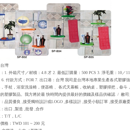
：台灣
1. 外箱尺寸／材積：4.8 才 2. 最低訂購量：500 PCS 3. 淨毛重：10／11
天 6. 付款方式：FOR 7. 出口港：台灣 我司是台灣本地專業生產各式
，手杖，浴室洗澡椅，便器椅 、各式天幕帳，收納桌，塑膠掃把，畚斗
的塑膠製品。我方將於最 快時間內提供最好的價錢及樣品供確認 / 敝
：品質優良 ,接受獨特設計或LOGO ,多樣設計 ,接受小額訂單 ,接受原廠委
出口 ,製造 ,批發 ,合作
T/T，L/C
格：TWD 101 ~ 200 元