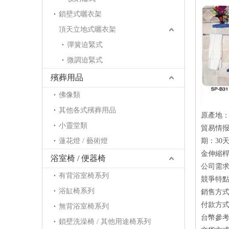
鎖壁式曬衣架
頂天立地式曬衣架
彈簧迫緊式
微調迫緊式
殯葬用品
佛像類
其他各式殯葬用品
原產地
小靈堂類
貿易情报：
蓮花燈 / 藝術燈
期：30
金伸縮桿
浴室椅 / 便器椅
公司需求
有背浴室椅系列
競爭特點
浴缸椅系列
銷售方式：
付款方式：
無背浴室椅系列
台幣參考價
鎖壁洗澡椅 / 其他用途椅系列