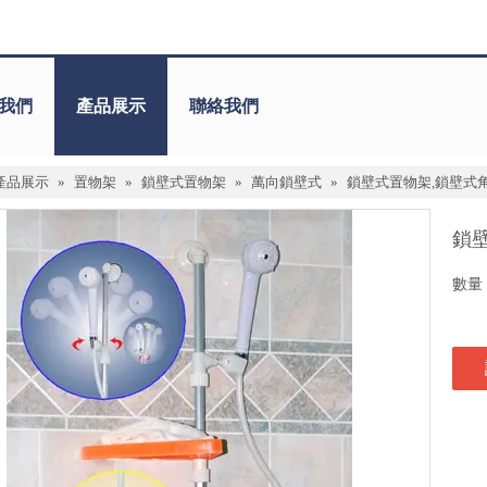
我們
產品展示
聯絡我們
產品展示
»
置物架
»
鎖壁式置物架
»
萬向鎖壁式
»
鎖壁式置物架,鎖壁式
鎖
數量