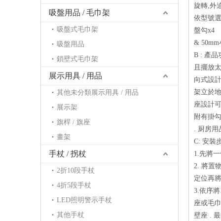
旋轉,外
吸盤用品 / 毛巾架
依型號選
吸盤式毛巾架
盤勾x4
& 50m
吸盤用品
B : 
鎖壁式毛巾架
且擺放太
展示用具 / 用品
向式設
架立於地
其他未分類展示用具 / 用品
座設計可
展示架
附有掛勾
旗桿 / 旗座
. 厨房用
畫架
C: 安裝步
手杖 / 拐杖
1.先將
2. 將
2折10段手杖
定位再
4折5段手杖
3.依序將
LED照明警示手杖
座或毛巾
其他手杖
壁座 .