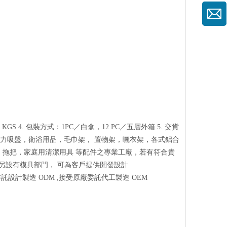
 KGS 4. 包裝方式：1PC／白盒，12 PC／五層外箱 5. 交貨
塑膠強力吸盤，衛浴用品，毛巾架， 置物架，曬衣架，各式鋁合
，拖把，家庭用清潔用具 等配件之專業工廠，若有符合貴
司另設有模具部門， 可為客戶提供開發設計
託設計製造 ODM ,接受原廠委託代工製造 OEM