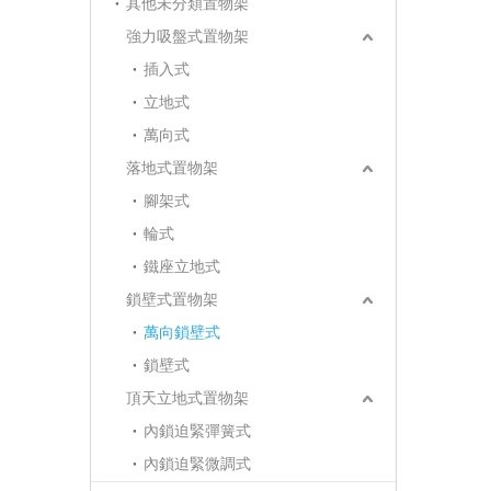
其他未分類置物架
強力吸盤式置物架
插入式
立地式
萬向式
落地式置物架
腳架式
輪式
鐵座立地式
鎖壁式置物架
萬向鎖壁式
鎖壁式
頂天立地式置物架
內鎖迫緊彈簧式
內鎖迫緊微調式