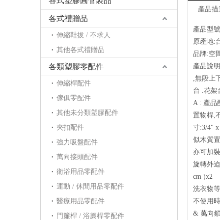
各式塑膠圓管製品
產品描
各式禮贈品
產品型號: 
伸縮鞋拔 / 不求人
原產地:
其他各式禮贈品
品牌:空
各類塑膠零配件
產品說明 
,無段上下
伸縮桿配件
台 .花架
傢俱零配件
A : 
其他未分類塑膠配件
置物桿,
夾扣配件
寸:3/4"
似木質置
強力吸盤配件
亦可加裝
萬向接頭配件
旋轉外迫
衛浴用品零配件
cm )
運動 / 休閒用品零配件
洗衣物等
醫療用品零配件
不使用時還
& 萬向
門簾桿 / 浴簾桿零配件