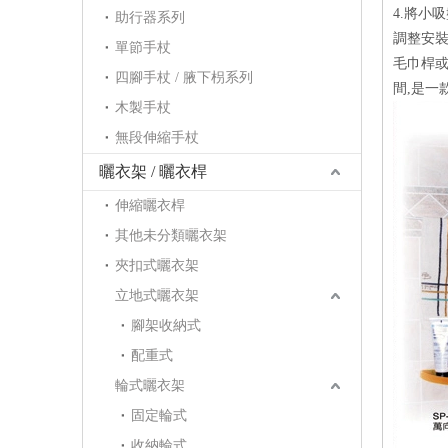
4.將小
助行器系列
調整安裝
單節手杖
毛巾桿或
四腳手杖 / 腋下枴系列
間,是一
木製手杖
無段伸縮手杖
曬衣架 / 曬衣桿
伸縮曬衣桿
其他未分類曬衣架
夾扣式曬衣架
立地式曬衣架
腳架收納式
配重式
輪式曬衣架
固定輪式
收納輪式