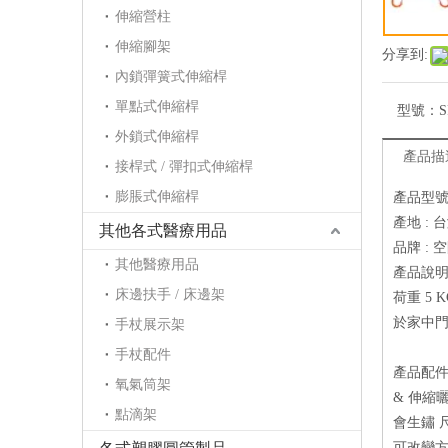
伸縮營柱
伸縮腳架
分享到:
內鎖彈簧式伸縮桿
單點式伸縮桿
型號：
S
外鎖式伸縮桿
產品描
接桿式 / 彈扣式伸縮桿
膨脹式伸縮桿
產品型號：
產地 : 
其他各式醫療用品
品牌 : 
其他醫療用品
產品說明 
床邊扶手 / 床邊架
荷重 5 
於家中
手杖展示架
手杖配件
產品配件 
氧氣筒架
& 伸縮
點滴架
會生鏽 尺寸：
可改變方