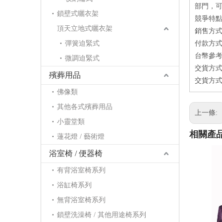
部門，
鎖壁式曬衣架
競爭特點
頂天立地式曬衣架
銷售方式：
彈簧迫緊式
付款方式：
台幣參考價
微調迫緊式
交貨方式
殯葬用品
交貨方式
佛像類
其他各式殯葬用品
上一條:
小靈堂類
相關產
蓮花燈 / 藝術燈
浴室椅 / 便器椅
有背浴室椅系列
浴缸椅系列
無背浴室椅系列
鎖壁洗澡椅 / 其他用途椅系列