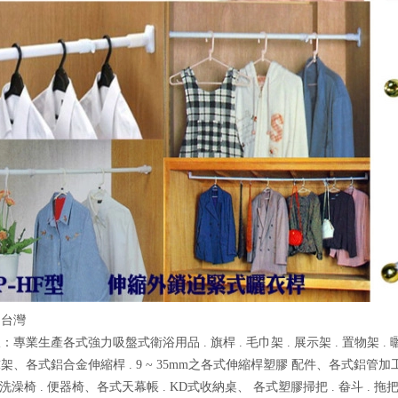
：台灣
：專業生產各式強力吸盤式衛浴用品 . 旗桿 . 毛巾架 . 展示架 . 置物架 .
架、各式鋁合金伸縮桿 . 9 ~ 35mm之各式伸縮桿塑膠 配件、各式鋁管加工
室洗澡椅 . 便器椅、各式天幕帳 . KD式收納桌、 各式塑膠掃把 . 畚斗 . 拖