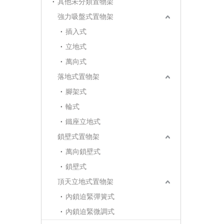
其他未分類置物架
強力吸盤式置物架
插入式
立地式
萬向式
落地式置物架
腳架式
輪式
鐵座立地式
鎖壁式置物架
萬向鎖壁式
鎖壁式
頂天立地式置物架
內鎖迫緊彈簧式
內鎖迫緊微調式