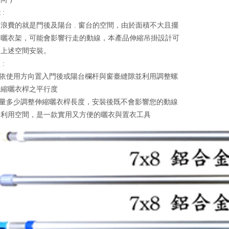
:
浪費的就是門後及陽台 . 窗台的空間，由於面積不大且擺
的曬衣架，可能會影響行走的動線，本產品伸縮吊掛設計可
中上述空間安裝。
:
桿依使用方向置入門後或陽台欄杆與窗臺縫隙並利用調整螺
伸縮曬衣桿之平行度
衣量多少調整伸縮曬衣桿長度，安裝後既不會影響您的動線
份利用空間，是一款實用又方便的曬衣與置衣工具