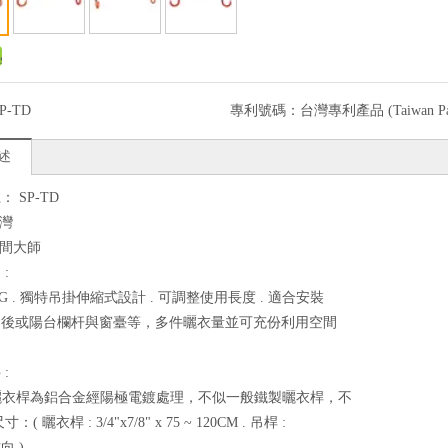
P-TD
專利號碼：
台灣專利產品 (Taiwan Pat
述
 SP-TD
台灣
空間大師
:
KG . 獨特吊掛伸縮式設計 . 可調整使用長度 . 適合安裝
門後或陽台欄杆與窗臺等，多件曬衣量並可充份利用空間
:
曬衣桿為鋁合金經陽極電鍍處理，不似一般鐵製曬衣桿，不
( 曬衣桿 : 3/4"x7/8" x 75 ~ 120CM . 吊桿 :
向 )