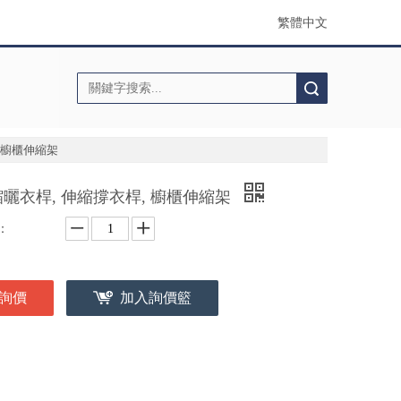
繁體中文
搜索
 櫥櫃伸縮架
曬衣桿, 伸縮撐衣桿, 櫥櫃伸縮架
：
詢價
加入詢價籃