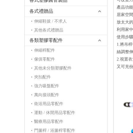
各式塑膠圓管製品
產品功能 
各式禮贈品
居家空間
伸縮鞋拔 / 不求人
放太大
利用家
其他各式禮贈品
使用步驟 
各類塑膠零配件
1.將吊
伸縮桿配件
絲調整
傢俱零配件
2.視置
又可充
其他未分類塑膠配件
夾扣配件
強力吸盤配件
萬向接頭配件
衛浴用品零配件
運動 / 休閒用品零配件
醫療用品零配件
門簾桿 / 浴簾桿零配件