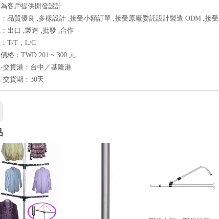
可為客戶提供開發設計
：品質優良 ,多樣設計 ,接受小額訂單 ,接受原廠委託設計製造 ODM ,接
出口 ,製造 ,批發 ,合作
T/T，L/C
格：TWD 201 ~ 300 元
-交貨港：台中／基隆港
-交貨期：30天
品