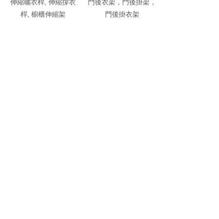
伸縮曬衣桿, 伸縮撐衣
門後衣架，門後掛架，
桿, 櫥櫃伸縮架
門後掛衣架