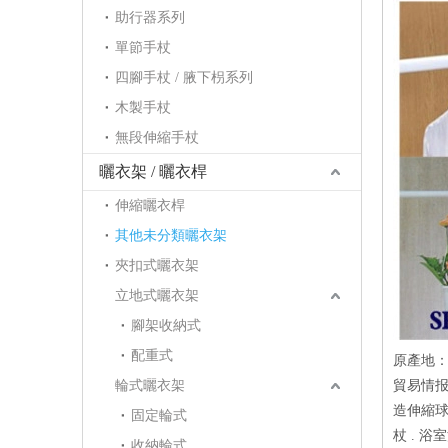
助行器系列
單節手杖
四腳手杖 / 腋下枴系列
木製手杖
無段伸縮手杖
曬衣架 / 曬衣桿
伸縮曬衣桿
其他未分類曬衣架
夾扣式曬衣架
立地式曬衣架
腳架收納式
配重式
原產地
輪式曬衣架
貿易情报
造伸縮球
固定輪式
杖 . 浴
收納輪式