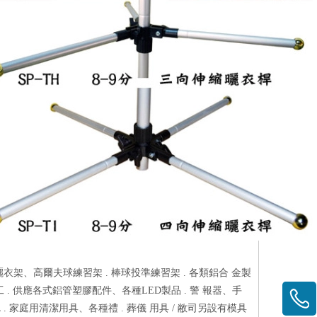
 曬衣架、高爾夫球練習架 . 棒球投準練習架 . 各類鋁合 金製
 . 供應各式鋁管塑膠配件、各種LED製品 . 警 報器、手
把 . 家庭用清潔用具、各種禮 . 葬儀 用具 / 敝司另設有模具