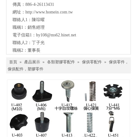
傳真：886-4-26113431
網址：
http://www.homein.com.tw
聯絡人1：陳琮曜
職稱1：銷售經理
電子信箱1：
hy108@ms62.hinet.net
聯絡人2：丁子光
職稱2：董事長
首頁
»
產品展示
»
各類塑膠零配件
»
傢俱零配件
»
傢俱零件，
傢俱配件，塑膠零件