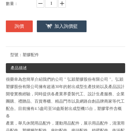
數量：
詢價
加入詢價籃
型號：
塑膠配件
產品描述
很榮幸為您簡單介紹我們的公司 " 弘穎塑膠股份有限公司 "。弘穎
塑膠股份有限公司擁有超過30年的射出成型生產技術以及產品設計
開發實務經驗，同時提供各產業界委製代工、設計生產服務、企業
團購、禮贈品、百貨專櫃、精品門市以及網路自創品牌商家等代工
配合。目前擁有4.5盎司至50盎斯射出成型機15台，塑膠零件含概
各
產業，舉凡休閒用品配件，運動用品配件，展示用品配件，清潔用
品配件，塑膠腳架配件，夾扣配件，接頭配件，鎖壁配件，衛浴配