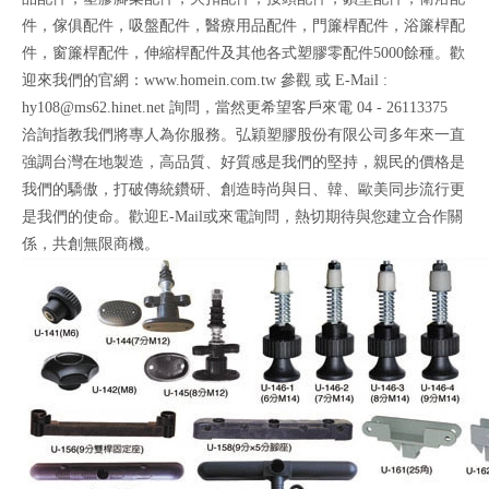
件，傢俱配件，吸盤配件，醫療用品配件，門簾桿配件，浴簾桿配
件，窗簾桿配件，伸縮桿配件及其他各式塑膠零配件5000餘種。歡
迎來我們的官網：www.homein.com.tw 參觀 或 E-Mail :
hy108@ms62.hinet.net 詢問，當然更希望客戶來電 04 - 26113375
洽詢指教我們將專人為你服務。弘穎塑膠股份有限公司多年來一直
強調台灣在地製造，高品質、好質感是我們的堅持，親民的價格是
我們的驕傲，打破傳統鑽研、創造時尚與日、韓、歐美同步流行更
是我們的使命。歡迎E-Mail或來電詢問，熱切期待與您建立合作關
係，共創無限商機。