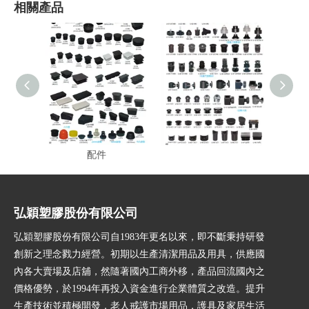
相關產品
傢俱零件,傢俱配件,塑膠
傢俱零件，傢俱腳塞
傢俱
配件
弘穎塑膠股份有限公司
弘穎塑膠股份有限公司自1983年更名以來，即不斷秉持研發
創新之理念戮力經營。初期以生產清潔用品及用具，供應國
內各大賣場及店舖，然隨著國內工商外移，產品回流國內之
價格優勢，於1994年再投入資金進行企業體質之改造。提升
生產技術並積極開發，老人戒護市場用品，護具及家居生活