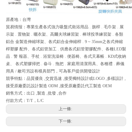
原產地：台灣
貿易情报：專業生產各式強力吸盤式衛浴用品 . 旗桿 . 毛巾架 . 展
示架 . 置物架 . 曬衣架、高爾夫球練習架 . 棒球投準練習架 . 各類
鋁合 金製造伸縮球架、各式鋁合金伸縮桿 . 9 ~ 35mm之各式伸縮
桿塑膠 配件、各式鋁管加工 . 供應各式鋁管塑膠配件、各種LED製
品 . 警 報器、手杖 . 浴室洗澡椅 . 便器椅、各式天幕帳 . KD式收納
桌、 各式塑膠掃把 . 畚斗 . 拖把 . 家庭用清潔用具、各種禮 . 葬儀
用具 / 敝司另設有模具部門，可為客戶提供開發設計
競爭特點：品質優良 ,交貨迅速 ,接受獨特設計或LOGO ,多樣設計 ,
接受原廠委託設計製造 ODM ,接受原廠委託代工製造 OEM
銷售方式：出口 ,製造 ,批發 ,合作
付款方式：T/T，L/C
上一條:
下一條: