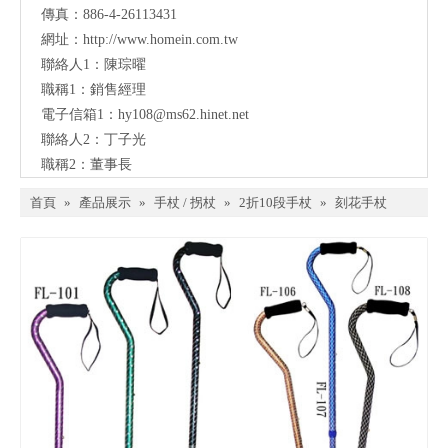
傳真：886-4-26113431
網址：
http://www.homein.com.tw
聯絡人1：陳琮曜
職稱1：銷售經理
電子信箱1：
hy108@ms62.hinet.net
聯絡人2：丁子光
職稱2：董事長
首頁
»
產品展示
»
手杖 / 拐杖
»
2折10段手杖
»
刻花手杖