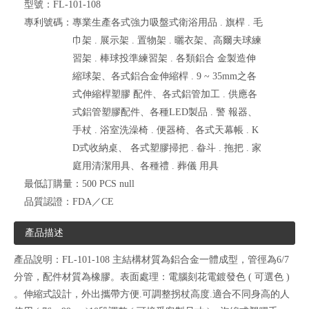
型號：
FL-101-108
專利號碼：
專業生產各式強力吸盤式衛浴用品 . 旗桿 . 毛
巾架 . 展示架 . 置物架 . 曬衣架、高爾夫球練
習架 . 棒球投準練習架 . 各類鋁合 金製造伸
縮球架、各式鋁合金伸縮桿 . 9 ~ 35mm之各
式伸縮桿塑膠 配件、各式鋁管加工 . 供應各
式鋁管塑膠配件、各種LED製品 . 警 報器、
手杖 . 浴室洗澡椅 . 便器椅、各式天幕帳 . K
D式收納桌、 各式塑膠掃把 . 畚斗 . 拖把 . 家
庭用清潔用具、各種禮 . 葬儀 用具
最低訂購量：
500 PCS null
品質認證：
FDA／CE
產品描述
產品說明：FL-101-108 主結構材質為鋁合金一體成型，管徑為6/7
分管，配件材質為橡膠。表面處理：電腦刻花電鍍發色 ( 可選色 )
。伸縮式設計，外出攜帶方便.可調整拐杖高度.適合不同身高的人