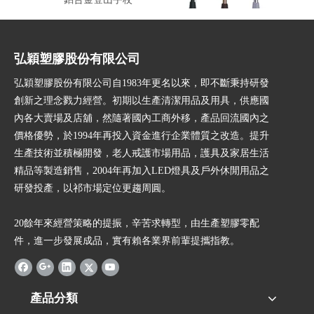
弘穎塑膠股份有限公司
弘穎塑膠股份有限公司自1983年更名以來，即不斷秉持研發
創新之理念戮力經營。初期以生產清潔用品及用具，供應國
內各大賣場及店舖，然隨著國內工商外移，產品回流國內之
價格優勢，於1994年再投入資金進行企業體質之改造。提升
生產技術並積極開發，老人戒護市場用品，護具及家居生活
精品等製造銷售，2004年再加入LED燈具及戶外休閒用品之
研發投產，以祁市場定位更趨周圓。
20餘年來經營策略的提振，辛苦求轉型，由生產塑膠零配
件，進一步發展成品，實有賴各業界前輩提攜指教。
產品分類