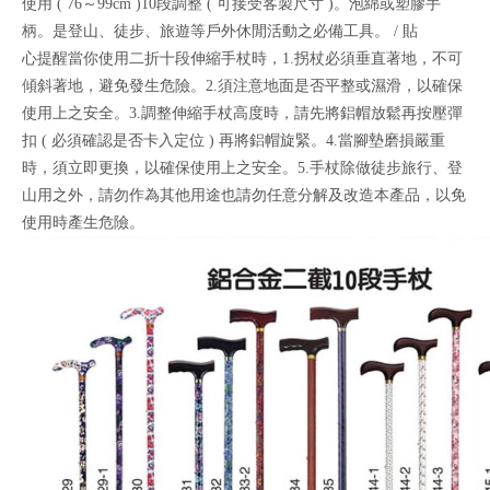
使用 ( 76～99cm )10段調整 ( 可接受客製尺寸 )。泡綿或塑膠手
柄。是登山、徒步、旅遊等戶外休閒活動之必備工具。 / 貼
心提醒當你使用二折十段伸縮手杖時，1.拐杖必須垂直著地，不可
傾斜著地，避免發生危險。2.須注意地面是否平整或濕滑，以確保
使用上之安全。3.調整伸縮手杖高度時，請先將鋁帽放鬆再按壓彈
扣 ( 必須確認是否卡入定位 ) 再將鋁帽旋緊。4.當腳墊磨損嚴重
時，須立即更換，以確保使用上之安全。5.手杖除做徒步旅行、登
山用之外，請勿作為其他用途也請勿任意分解及改造本產品，以免
使用時產生危險。