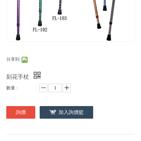
分享到:
刻花手杖
數量：
詢價
加入詢價籃