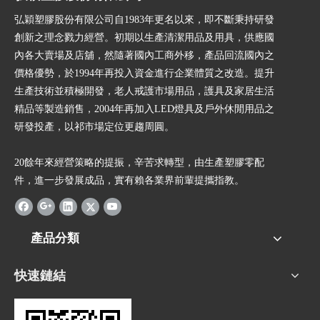
弘穎塑膠股份有限公司自1983年更名以來，即不斷秉持研發
創新之理念戮力經營。初期以生產清潔用品及用具，供應國
內各大賣場及店舖，然隨著國內工商外移，產品回流國內之
價格優勢，於1994年再投入資金進行企業體質之改造。提升
生產技術並積極開發，老人戒護市場用品，護具及家居生活
精品等製造銷售，2004年再加入LED燈具及戶外休閒用品之
研發投產，以祁市場定位更趨周圓。
20餘年來經營策略的提振，辛苦求轉型，由生產塑膠零配
件，進一步發展成品，實有賴各業界前輩提攜指教。
產品分類
快速鏈結