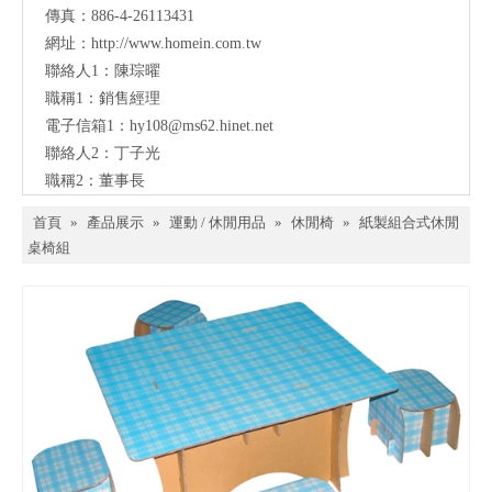
傳真：886-4-26113431
網址：
http://www.homein.com.tw
聯絡人1：陳琮曜
職稱1：銷售經理
電子信箱1：
hy108@ms62.hinet.net
聯絡人2：丁子光
職稱2：董事長
首頁
»
產品展示
»
運動 / 休閒用品
»
休閒椅
»
紙製組合式休閒
桌椅組