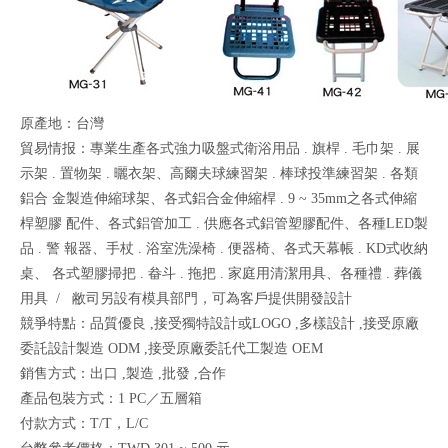
原產地：台灣
貿易情报：專業生產各式強力吸盤式衛浴用品 . 旗桿 . 毛巾架 . 展
示架 . 置物架 . 曬衣架、高爾夫球練習架 . 棒球投準練習架 . 各類
鋁合 金製造伸縮球架、各式鋁合金伸縮桿 . 9 ~ 35mm之各式伸縮
桿塑膠 配件、各式鋁管加工 . 供應各式鋁管塑膠配件、各種LED製
品 . 警 報器、手杖 . 浴室洗澡椅 . 便器椅、各式天幕帳 . KD式收納
桌、 各式塑膠掃把 . 畚斗 . 拖把 . 家庭用清潔用具、各種禮 . 葬儀
用具 / 敝司另設有模具部門，可為客戶提供開發設計
競爭特點：品質優良 ,接受獨特設計或LOGO ,多樣設計 ,接受原廠
委託設計製造 ODM ,接受原廠委託代工製造 OEM
銷售方式：出口 ,製造 ,批發 ,合作
產品包裝方式：1 PC／五層箱
付款方式：T/T，L/C