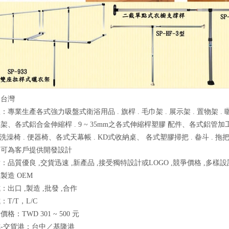
：台灣
：專業生產各式強力吸盤式衛浴用品 . 旗桿 . 毛巾架 . 展示架 . 置物架 .
架、各式鋁合金伸縮桿 . 9 ~ 35mm之各式伸縮桿塑膠 配件、各式鋁管加工
室洗澡椅 . 便器椅、各式天幕帳 . KD式收納桌、 各式塑膠掃把 . 畚斗 . 
，可為客戶提供開發設計
：品質優良 ,交貨迅速 ,新產品 ,接受獨特設計或LOGO ,競爭價格 ,多樣設
製造 OEM
出口 ,製造 ,批發 ,合作
T/T，L/C
格：TWD 301 ~ 500 元
-交貨港：台中／基隆港