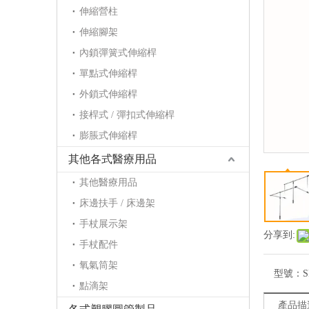
伸縮營柱
伸縮腳架
內鎖彈簧式伸縮桿
單點式伸縮桿
外鎖式伸縮桿
接桿式 / 彈扣式伸縮桿
膨脹式伸縮桿
其他各式醫療用品
其他醫療用品
床邊扶手 / 床邊架
手杖展示架
分享到:
手杖配件
氧氣筒架
型號：
S
點滴架
產品描