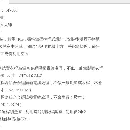
 SP-931
台灣
空間大師
:
組裝，荷重4KG . 獨特鎖壁拉桿式設計 . 安裝後穩固不搖晃
安裝於家中角落，如陽台與洗衣機上方 . 戶外牆壁等，多件
並可充份利用空間
:
連結置衣桿為鋁合金經陽極電鍍處理，不似一般鐵製曬衣桿
 尺寸：7/8"x45CMx2
橫桿為鋁合金經陽極電鍍處理，不似一般鐵製曬衣桿，不會
寸：7/8" x90CM )
拉桿為鋁合金經陽極電鍍處理，不會生鏽 ( 尺寸：
" 70-120CM )
製迫桿鎖壁座 . 利用螺絲鎖緊桿與座 . 使用便利x2
製旋轉L型接頭x2
: