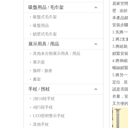
居家空間
吸盤用品 / 毛巾架
壁 . 
吸盤式毛巾架
本產品
安裝步驟 
吸盤用品
1.先將
鎖壁式毛巾架
2.將2
展示用具 / 用品
3.將組
其他未分類展示用具 / 用品
鎖緊安
4.將伸
展示架
螺絲鎖
旗桿 / 旗座
5.將另
畫架
定位 .
手杖 / 拐杖
認是否固
衣量，
2折10段手杖
又方便
4折5段手杖
LED照明警示手杖
其他手杖