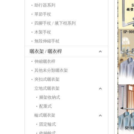
助行器系列
單節手杖
四腳手杖 / 腋下枴系列
木製手杖
無段伸縮手杖
曬衣架 / 曬衣桿
伸縮曬衣桿
其他未分類曬衣架
夾扣式曬衣架
立地式曬衣架
腳架收納式
配重式
輪式曬衣架
固定輪式
收納輪式