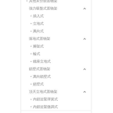
其他未分類置物架
強力吸盤式置物架
插入式
立地式
萬向式
落地式置物架
腳架式
輪式
鐵座立地式
鎖壁式置物架
萬向鎖壁式
鎖壁式
頂天立地式置物架
內鎖迫緊彈簧式
內鎖迫緊微調式