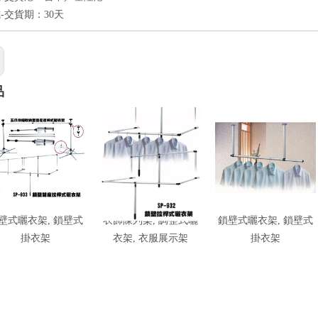
-交貨期：30天
品
壁式曬衣架, 鎖壁式
衣飾陳列架, 調整式曬
鎖壁式曬衣架, 鎖壁式
掛衣架
衣架, 衣服展示架
掛衣架