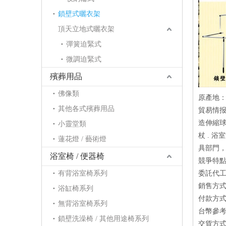
鎖壁式曬衣架
頂天立地式曬衣架
彈簧迫緊式
微調迫緊式
殯葬用品
佛像類
原產地
其他各式殯葬用品
貿易情报
造伸縮球
小靈堂類
杖 . 浴
蓮花燈 / 藝術燈
具部門
浴室椅 / 便器椅
競爭特點
有背浴室椅系列
委託代工
銷售方式：
浴缸椅系列
付款方式：
無背浴室椅系列
台幣參考價
鎖壁洗澡椅 / 其他用途椅系列
交貨方式