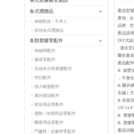
各式塑膠圓管製品
產品型號：
各式禮贈品
產地 : 
伸縮鞋拔 / 不求人
品牌 : 
其他各式禮贈品
產品說明 
各類塑膠零配件
DIY式
. 適合
伸縮桿配件
曬衣量
傢俱零配件
產品配件 
其他未分類塑膠配件
& 鎖壁
夾扣配件
，不會生鏽
& 曬衣
強力吸盤配件
生鏽 ( 尺
萬向接頭配件
& 衣架
衛浴用品零配件
5/8"x3/4
運動 / 休閒用品零配件
& 塑膠
醫療用品零配件
& 塑膠
產品功能 
門簾桿 / 浴簾桿零配件