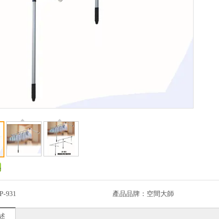
P-931
產品品牌：
空間大師
述