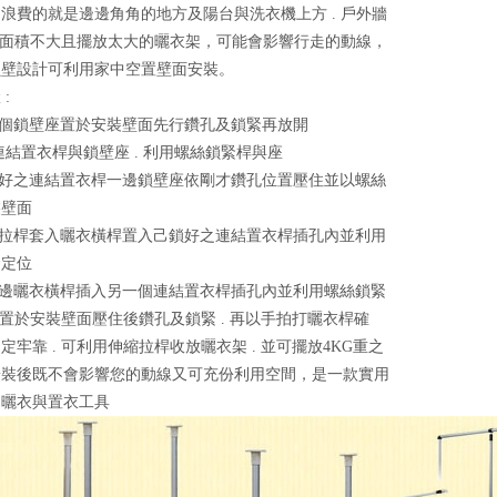
浪費的就是邊邊角角的地方及陽台與洗衣機上方 . 戶外牆
由於面積不大且擺放太大的曬衣架，可能會影響行走的動線，
鎖壁設計可利用家中空置壁面安裝。
:
一個鎖壁座置於安裝壁面先行鑽孔及鎖緊再放開
支連結置衣桿與鎖壁座 . 利用螺絲鎖緊桿與座
裝好之連結置衣桿一邊鎖壁座依剛才鑽孔位置壓住並以螺絲
裝壁面
縮拉桿套入曬衣橫桿置入己鎖好之連結置衣桿插孔內並利用
緊定位
一邊曬衣橫桿插入另一個連結置衣桿插孔內並利用螺絲鎖緊
 並置於安裝壁面壓住後鑽孔及鎖緊 . 再以手拍打曬衣桿確
定牢靠 . 可利用伸縮拉桿收放曬衣架 . 並可擺放4KG重之
安裝後既不會影響您的動線又可充份利用空間，是一款實用
的曬衣與置衣工具