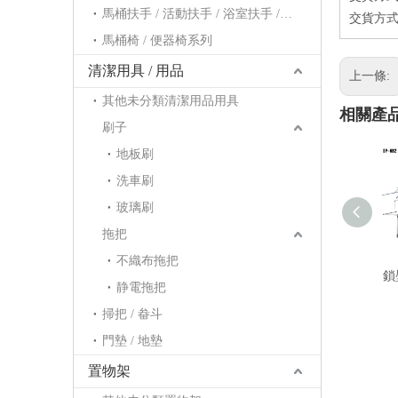
馬桶扶手 / 活動扶手 / 浴室扶手 / 浴缸扶手系列
交貨方式
馬桶椅 / 便器椅系列
清潔用具 / 用品
上一條:
其他未分類清潔用品用具
相關產
刷子
地板刷
洗車刷
玻璃刷
拖把
不織布拖把
鎖
静電拖把
掃把 / 畚斗
門墊 / 地墊
置物架