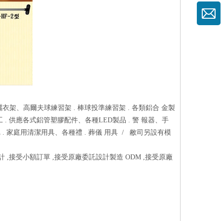
 曬衣架、高爾夫球練習架 . 棒球投準練習架 . 各類鋁合 金製
 . 供應各式鋁管塑膠配件、各種LED製品 . 警 報器、手
拖把 . 家庭用清潔用具、各種禮 . 葬儀 用具 / 敝司另設有模
計 ,接受小額訂單 ,接受原廠委託設計製造 ODM ,接受原廠