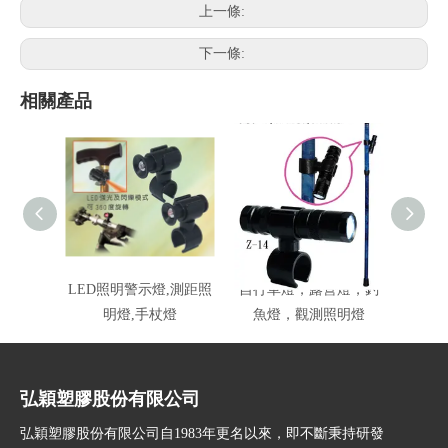
上一條:
下一條:
相關產品
LED照明警示燈,測距照
自行車燈，露營燈，釣
振動警
明燈,手杖燈
魚燈，觀測照明燈
弘穎塑膠股份有限公司
弘穎塑膠股份有限公司自1983年更名以來，即不斷秉持研發