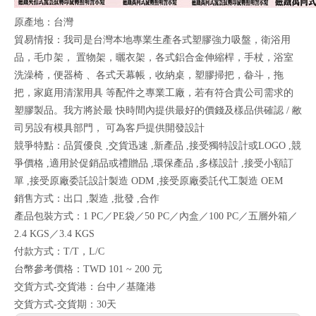
原產地：台灣
貿易情报：我司是台灣本地專業生產各式塑膠強力吸盤，衛浴用
品，毛巾架， 置物架，曬衣架，各式鋁合金伸縮桿，手杖，浴室
洗澡椅，便器椅 、各式天幕帳，收納桌，塑膠掃把，畚斗，拖
把，家庭用清潔用具 等配件之專業工廠，若有符合貴公司需求的
塑膠製品。我方將於最 快時間內提供最好的價錢及樣品供確認 / 敝
司另設有模具部門， 可為客戶提供開發設計
競爭特點：品質優良 ,交貨迅速 ,新產品 ,接受獨特設計或LOGO ,競
爭價格 ,適用於促銷品或禮贈品 ,環保產品 ,多樣設計 ,接受小額訂
單 ,接受原廠委託設計製造 ODM ,接受原廠委託代工製造 OEM
銷售方式：出口 ,製造 ,批發 ,合作
產品包裝方式：1 PC／PE袋／50 PC／內盒／100 PC／五層外箱／
2.4 KGS／3.4 KGS
付款方式：T/T，L/C
台幣參考價格：TWD 101 ~ 200 元
交貨方式-交貨港：台中／基隆港
交貨方式-交貨期：30天