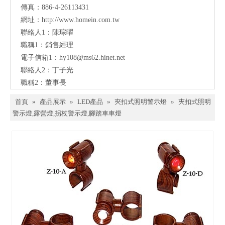
傳真：886-4-26113431
網址：
http://www.homein.com.tw
聯絡人1：陳琮曜
職稱1：銷售經理
電子信箱1：
hy108@ms62.hinet.net
聯絡人2：丁子光
職稱2：董事長
首頁
»
產品展示
»
LED產品
»
夾扣式照明警示燈
»
夾扣式照明
警示燈,露營燈,拐杖警示燈,腳踏車車燈