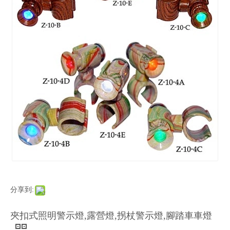
分享到:
夾扣式照明警示燈,露營燈,拐杖警示燈,腳踏車車燈