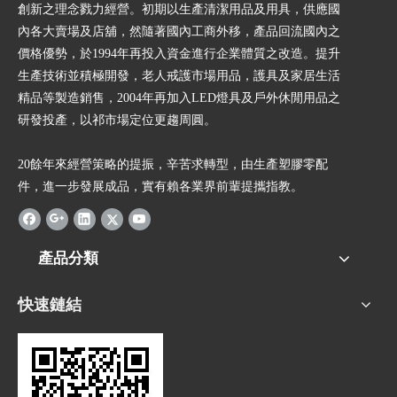
創新之理念戮力經營。初期以生產清潔用品及用具，供應國
內各大賣場及店舖，然隨著國內工商外移，產品回流國內之
價格優勢，於1994年再投入資金進行企業體質之改造。提升
生產技術並積極開發，老人戒護市場用品，護具及家居生活
精品等製造銷售，2004年再加入LED燈具及戶外休閒用品之
研發投產，以祁市場定位更趨周圓。
20餘年來經營策略的提振，辛苦求轉型，由生產塑膠零配
件，進一步發展成品，實有賴各業界前輩提攜指教。
產品分類
快速鏈結