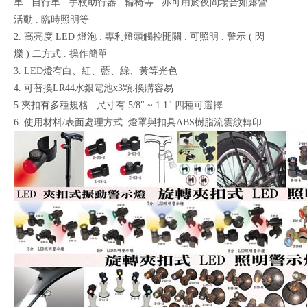
車 . 自行車 . 手杖助行器 . 輪椅等 . 亦可用於夜間場合如露營
活動 . 臨時照明等
2. 高亮度 LED 燈泡 . 專利燈頭觸控開關 . 可照明 . 警示 ( 閃
爍 ) 二方式 . 操作簡單
3. LED燈有白、紅、藍、綠、黃等光色
4. 可替換LR44水銀電池x3顆.換購容易
5.夾扣有多種規格 . 尺寸有 5/8" ~ 1.1" 四種可選擇
6. 使用材料/表面處理方式: 燈罩與扣具ABS樹脂流雲紋轉印