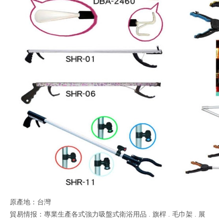
原產地：台灣
貿易情报：專業生產各式強力吸盤式衛浴用品 . 旗桿 . 毛巾架 . 展