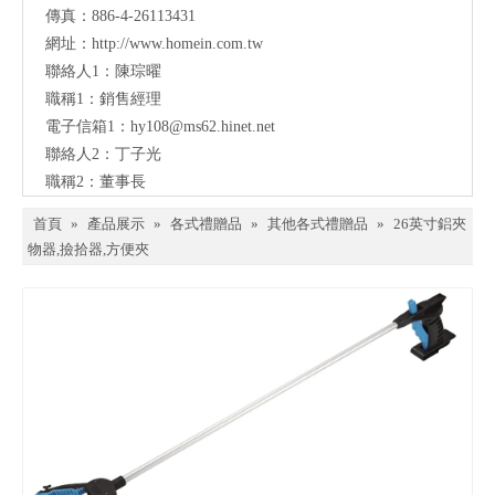
傳真：886-4-26113431
網址：
http://www.homein.com.tw
聯絡人1：陳琮曜
職稱1：銷售經理
電子信箱1：
hy108@ms62.hinet.net
聯絡人2：丁子光
職稱2：董事長
首頁
»
產品展示
»
各式禮贈品
»
其他各式禮贈品
»
26英寸鋁夾
物器,撿拾器,方便夾