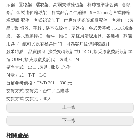
示架 . 置物架 . 曬衣架、高爾夫球練習架 . 棒球投準練習架 . 各類
鋁合 金製造伸縮球架、各式鋁合金伸縮桿 . 9 ~ 35mm之各式伸縮
桿塑膠 配件、各式鋁管加工 . 供應各式鋁管塑膠配件、各種LED製
品 . 警 報器、手杖 . 浴室洗澡椅 . 便器椅、各式天幕帳 . KD式收納
桌、 各式塑膠掃把 . 畚斗 . 拖把 . 家庭用清潔用具、各種禮 . 葬儀
用具 / 敝司另設有模具部門，可為客戶提供開發設計
競爭特點：品質優良 ,接受獨特設計或LOGO ,接受原廠委託設計製
造 ODM ,接受原廠委託代工製造 OEM
銷售方式：出口 ,製造 ,批發 ,合作
付款方式：T/T，L/C
台幣參考價格：TWD 201 ~ 300 元
交貨方式-交貨港：台中／基隆港
交貨方式-交貨期：40天
上一條:
下一條:
相關產品