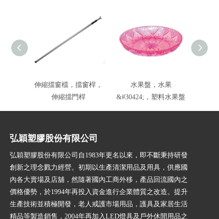
伸縮擋窗檔，擋窗桿，
水果盤，水果
曲柄洗
伸縮擋門桿
&#30424;，塑料水果盤
弘穎塑膠股份有限公司
弘穎塑膠股份有限公司自1983年更名以來，即不斷秉持研發
創新之理念戮力經營。初期以生產清潔用品及用具，供應國
內各大賣場及店舖，然隨著國內工商外移，產品回流國內之
價格優勢，於1994年再投入資金進行企業體質之改造。提升
生產技術並積極開發，老人戒護市場用品，護具及家居生活
精品等製造銷售，2004年再加入LED燈具及戶外休閒用品之