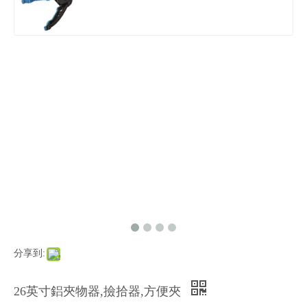
分享到:
26英寸鋁夾物器,撿拾器,方便夾