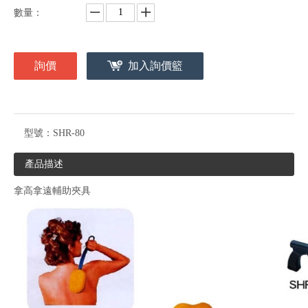
數量：
詢價
加入詢價籃
型號：
SHR-80
產品描述
拿高拿遠輔助夾具