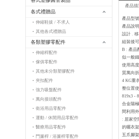
各式塑膠圓管製品
產品描
各式禮贈品
產品型號：
伸縮鞋拔 / 不求人
產品說明 
其他各式禮贈品
設計 . 
各類塑膠零配件
組裝後可
B : 
伸縮桿配件
似一般鐵
傢俱零配件
使用高度 (
其他未分類塑膠配件
質萬向折
夾扣配件
4 KG重
整位置使用
強力吸盤配件
819x3
萬向接頭配件
合金陽極
衛浴用品零配件
間利用外
運動 / 休閒用品零配件
: 居家
醫療用品零配件
的曬衣
五爪腳
門簾桿 / 浴簾桿零配件