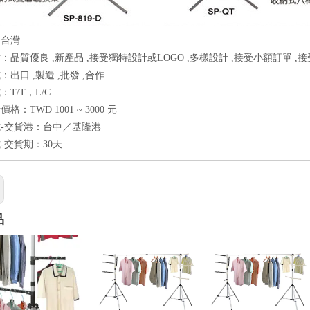
：台灣
：品質優良 ,新產品 ,接受獨特設計或LOGO ,多樣設計 ,接受小額訂單 ,
出口 ,製造 ,批發 ,合作
T/T，L/C
格：TWD 1001 ~ 3000 元
-交貨港：台中／基隆港
-交貨期：30天
品