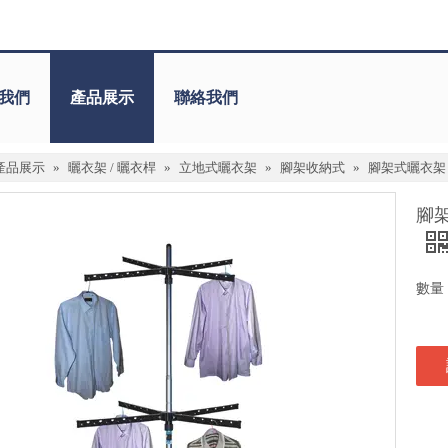
我們
產品展示
聯絡我們
產品展示
»
曬衣架 / 曬衣桿
»
立地式曬衣架
»
腳架收納式
»
腳架式曬衣架
腳
數量