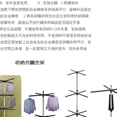
內 . 室外放置使用。 D : 安裝步驟 : 1.將腳座外
放鬆下壓並撐開鋁合金腳座至與地面平行 . 旋轉外迫固定
鋁合金腳座 2.將各節曬衣桿拉出定位並利用外鎖環確
節曬衣桿 . 最後以手拍打曬衣桿確認是否固定牢靠
桿定位並鎖緊 . 可擺放單座四桿8-12件衣量 . 安裝後既
響您的動線又可充份利用空間，不使用時可將置衣桿收折並
迫固定環放鬆上拉並收合鋁合金腳座至與曬衣桿平行 . 並
佔空間之角落 . 是一款實用又方便的室內 . 室外多用途
具