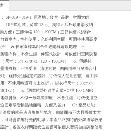
述
 SP-819 - 819-1 原產地 : 台灣 品牌 : 空間大師
: : DIY式組裝，荷重 12 kg . 獨特五爪外鎖迫緊收納
移動方便 ( 三節伸縮 120 ~ 190CM ) 三節伸縮式鋁桿x1，
放置室內 . 室外使用，充份利用空間 . 可調整使用高度
產品配件 : & 伸縮直桿為鋁合金經陽極電鍍處理，不
製曬衣桿，不會生鏽 . 伸縮式設計 . 可依使用空間調整
 尺寸：3/4"x7/8"x1" 120 ~ 190CM ) & 塑膠材
疊掛衣桿 . 不怕受潮 . 清洗容易 . 四向掛桿可吊掛合計
衣物 . 旋轉外迫固定式設計 . 可依個人使用習慣 . 自由調
 . 不使用時還可向上收折 . ( 掛衣桿尺寸：30cmx4
 - 819-1x2 ) & 塑膠材質外迫固定環+直徑 100 CM鋁
電鍍腳座 . 不似一般鐵製腳座，不會生鏽 . 可依使用空
迫固定環變換貼地面積 . 方便又省力 C : 產品功能
空間浪費的就是邊邊角角的地方，由於面積不大且擺放太大
架，可能會影響行走的動線，本產品它獨特的外鎖迫緊收納
架設計，各置衣桿間距或位置皆可依個人習慣自由調整使用