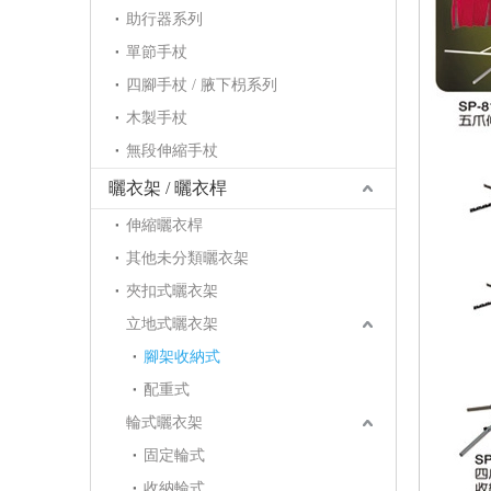
助行器系列
單節手杖
四腳手杖 / 腋下枴系列
木製手杖
無段伸縮手杖
曬衣架 / 曬衣桿
伸縮曬衣桿
其他未分類曬衣架
夾扣式曬衣架
立地式曬衣架
腳架收納式
配重式
輪式曬衣架
固定輪式
收納輪式