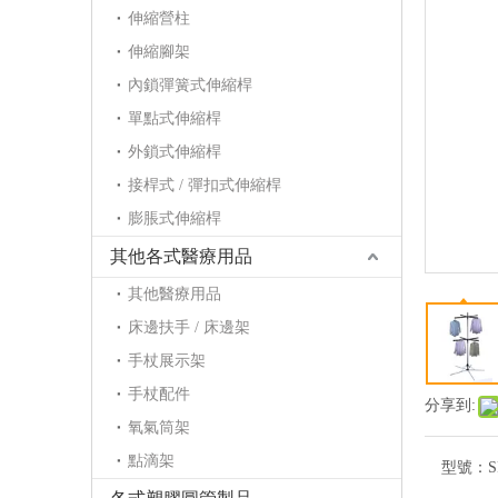
伸縮營柱
伸縮腳架
內鎖彈簧式伸縮桿
單點式伸縮桿
外鎖式伸縮桿
接桿式 / 彈扣式伸縮桿
膨脹式伸縮桿
其他各式醫療用品
其他醫療用品
床邊扶手 / 床邊架
手杖展示架
手杖配件
分享到:
氧氣筒架
點滴架
型號：
S