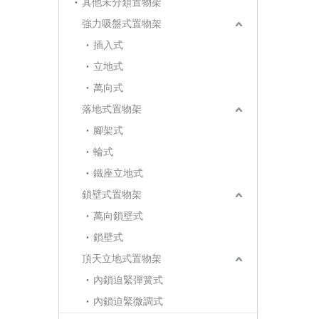
其他未分類置物架
強力吸盤式置物架
插入式
立地式
萬向式
落地式置物架
腳架式
輪式
鐵座立地式
鎖壁式置物架
萬向鎖壁式
鎖壁式
頂天立地式置物架
內鎖迫緊彈簧式
內鎖迫緊微調式