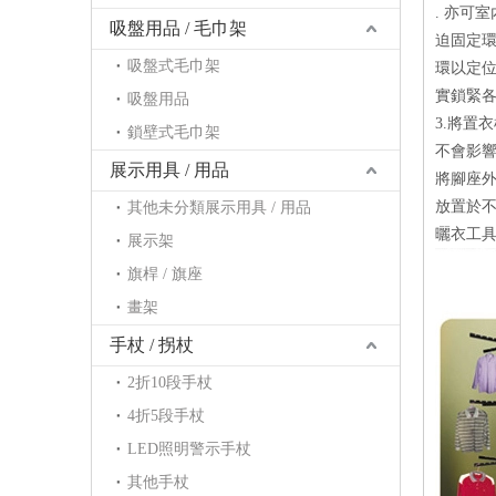
. 亦可室
吸盤用品 / 毛巾架
迫固定環
吸盤式毛巾架
環以定位
實鎖緊各
吸盤用品
3.將置衣
鎖壁式毛巾架
不會影
展示用具 / 用品
將腳座外
放置於不
其他未分類展示用具 / 用品
曬衣工
展示架
旗桿 / 旗座
畫架
手杖 / 拐杖
2折10段手杖
4折5段手杖
LED照明警示手杖
其他手杖