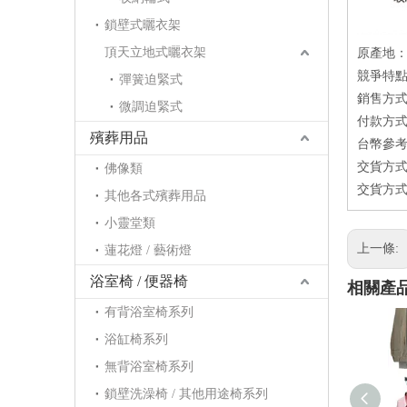
鎖壁式曬衣架
頂天立地式曬衣架
原產地
競爭特點
彈簧迫緊式
銷售方式：
微調迫緊式
付款方式：
殯葬用品
台幣參考價
交貨方式
佛像類
交貨方式
其他各式殯葬用品
小靈堂類
上一條:
蓮花燈 / 藝術燈
浴室椅 / 便器椅
相關產
有背浴室椅系列
浴缸椅系列
無背浴室椅系列
鎖壁洗澡椅 / 其他用途椅系列