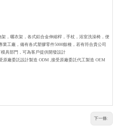
物架，曬衣架，各式鋁合金伸縮桿，手杖，浴室洗澡椅，便
專業工廠，備有各式塑膠零件5000餘種，若有符合貴公司
設有模具部門，可為客戶提供開發設計
接受原廠委託設計製造 ODM ,接受原廠委託代工製造 OEM
下一條: