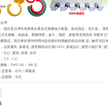
：台灣
报：我司是台灣本地專業生產各式塑膠強力吸盤，衛浴用品，毛巾架， 置
各式天幕帳，收納桌，塑膠掃把，畚斗，拖把，家庭用清潔用具 等配件之
膠製品。我方將於最快時間內提供最好的價錢及樣品供確 認 / 敝司另
：品質優良 ,新產品 ,接受獨特設計或LOGO ,多樣設計 ,接受小額訂單 ,
出口 ,製造 ,批發 ,合作
T/T，L/C
格：TWD 201 ~ 300 元
-交貨港：台中／基隆港
-交貨期：30天
品