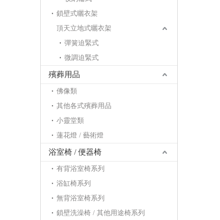
鎖壁式曬衣架
頂天立地式曬衣架
彈簧迫緊式
微調迫緊式
殯葬用品
佛像類
其他各式殯葬用品
小靈堂類
蓮花燈 / 藝術燈
浴室椅 / 便器椅
有背浴室椅系列
浴缸椅系列
無背浴室椅系列
鎖壁洗澡椅 / 其他用途椅系列