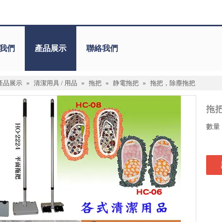
我們
產品展示
聯絡我們
產品展示
»
清潔用具 / 用品
»
拖把
»
静電拖把
»
拖把，除塵拖把
拖
數量