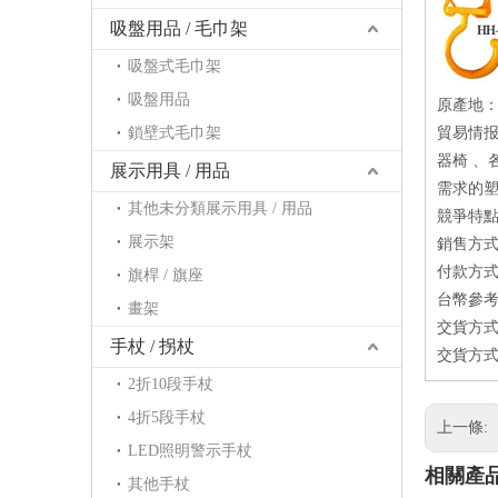
吸盤用品 / 毛巾架
吸盤式毛巾架
吸盤用品
原產地
鎖壁式毛巾架
貿易情
器椅 、
展示用具 / 用品
需求的塑
其他未分類展示用具 / 用品
競爭特點
展示架
銷售方式：
付款方式：
旗桿 / 旗座
台幣參考價
畫架
交貨方式
手杖 / 拐杖
交貨方式
2折10段手杖
4折5段手杖
上一條:
LED照明警示手杖
相關產
其他手杖