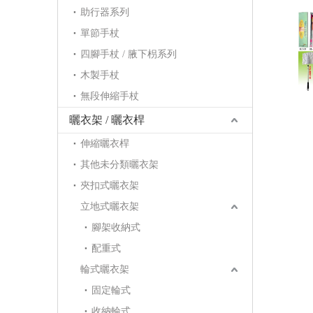
助行器系列
單節手杖
四腳手杖 / 腋下枴系列
木製手杖
無段伸縮手杖
曬衣架 / 曬衣桿
伸縮曬衣桿
其他未分類曬衣架
夾扣式曬衣架
立地式曬衣架
腳架收納式
配重式
輪式曬衣架
固定輪式
收納輪式