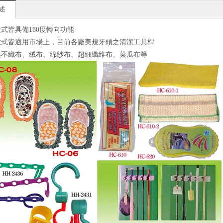
述
型款式皆具備180度轉向功能
型款式皆適用市場上，目前各廠美規牙頭之清潔工具桿
替換不織布、絨布、綿紗布、超細纖維布、菜瓜布等