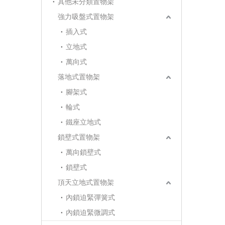
其他未分類置物架
強力吸盤式置物架
插入式
立地式
萬向式
落地式置物架
腳架式
輪式
鐵座立地式
鎖壁式置物架
萬向鎖壁式
鎖壁式
頂天立地式置物架
內鎖迫緊彈簧式
內鎖迫緊微調式