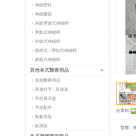
伸縮營柱
伸縮腳架
內鎖彈簧式伸縮桿
單點式伸縮桿
外鎖式伸縮桿
接桿式 / 彈扣式伸縮桿
膨脹式伸縮桿
其他各式醫療用品
其他醫療用品
床邊扶手 / 床邊架
手杖展示架
手杖配件
分享到:
氧氣筒架
點滴架
型號：