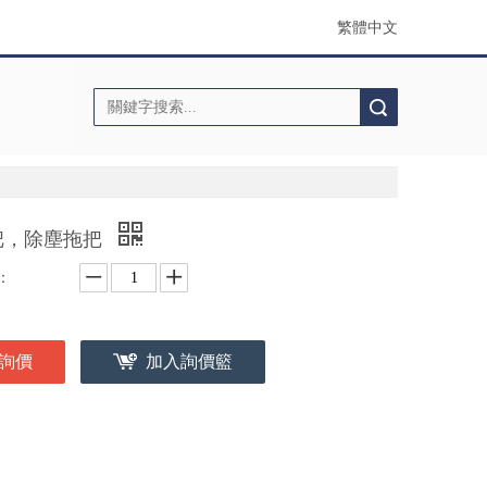
繁體中文
搜索
把，除塵拖把
：
詢價
加入詢價籃