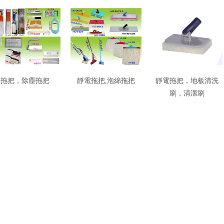
拖把，除塵拖把
靜電拖把,泡綿拖把
靜電拖把，地板清洗
刷，清潔刷