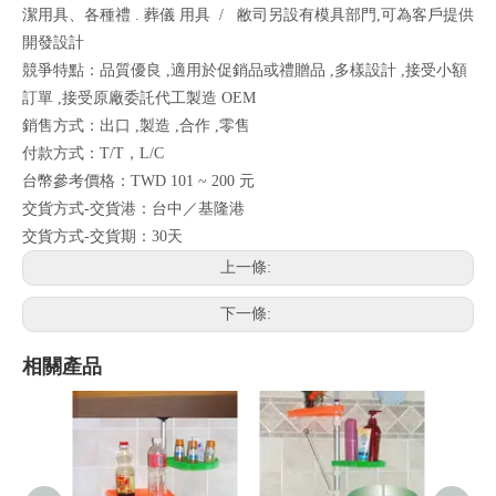
潔用具、各種禮 . 葬儀 用具 / 敝司另設有模具部門,可為客戶提供
開發設計
競爭特點：品質優良 ,適用於促銷品或禮贈品 ,多樣設計 ,接受小額
訂單 ,接受原廠委託代工製造 OEM
銷售方式：出口 ,製造 ,合作 ,零售
付款方式：T/T，L/C
台幣參考價格：TWD 101 ~ 200 元
交貨方式-交貨港：台中／基隆港
交貨方式-交貨期：30天
上一條:
下一條:
相關產品