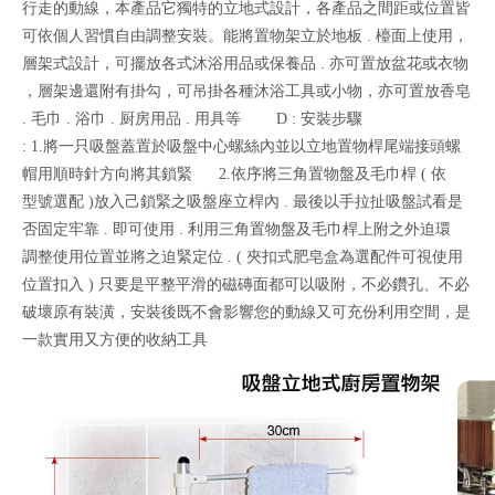
行走的動線，本產品它獨特的立地式設計，各產品之間距或位置皆
可依個人習慣自由調整安裝。能將置物架立於地板 . 檯面上使用，
層架式設計，可擺放各式沐浴用品或保養品 . 亦可置放盆花或衣物
，層架邊還附有掛勾，可吊掛各種沐浴工具或小物，亦可置放香皂
. 毛巾 . 浴巾 . 厨房用品 . 用具等 D : 安裝步驟
: 1.將一只吸盤蓋置於吸盤中心螺絲內並以立地置物桿尾端接頭螺
帽用順時針方向將其鎖緊 2.依序將三角置物盤及毛巾桿 ( 依
型號選配 )放入己鎖緊之吸盤座立桿內 . 最後以手拉扯吸盤試看是
否固定牢靠 . 即可使用 . 利用三角置物盤及毛巾桿上附之外迫環
調整使用位置並將之迫緊定位 . ( 夾扣式肥皂盒為選配件可視使用
位置扣入 ) 只要是平整平滑的磁磚面都可以吸附，不必鑽孔、不必
破壞原有裝潢，安裝後既不會影響您的動線又可充份利用空間，是
一款實用又方便的收納工具