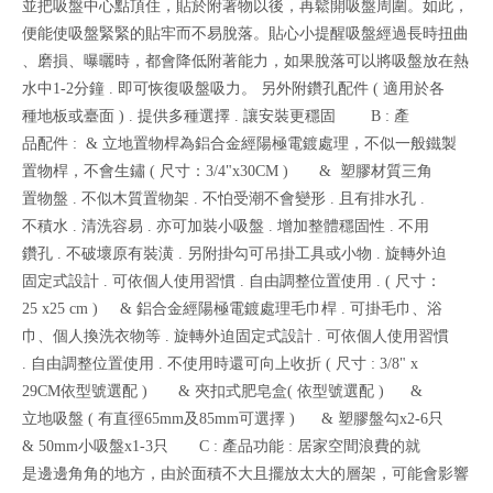
並把吸盤中心點頂住，貼於附著物以後，再鬆開吸盤周圍。如此，
便能使吸盤緊緊的貼牢而不易脫落。貼心小提醒吸盤經過長時扭曲
、磨損、曝曬時，都會降低附著能力，如果脫落可以將吸盤放在熱
水中1-2分鐘 . 即可恢復吸盤吸力。 另外附鑽孔配件 ( 適用於各
種地板或臺面 ) . 提供多種選擇 . 讓安裝更穩固 B : 產
品配件 : & 立地置物桿為鋁合金經陽極電鍍處理，不似一般鐵製
置物桿，不會生鏽 ( 尺寸：3/4"x30CM ) & 塑膠材質三角
置物盤 . 不似木質置物架 . 不怕受潮不會變形 . 且有排水孔 .
不積水 . 清洗容易 . 亦可加裝小吸盤 . 增加整體穩固性 . 不用
鑽孔 . 不破壞原有裝潢 . 另附掛勾可吊掛工具或小物 . 旋轉外迫
固定式設計 . 可依個人使用習慣 . 自由調整位置使用 . ( 尺寸：
25 x25 cm ) & 鋁合金經陽極電鍍處理毛巾桿 . 可掛毛巾、浴
巾、個人換洗衣物等 . 旋轉外迫固定式設計 . 可依個人使用習慣
. 自由調整位置使用 . 不使用時還可向上收折 ( 尺寸 : 3/8" x
29CM依型號選配 ) & 夾扣式肥皂盒( 依型號選配 ) &
立地吸盤 ( 有直徑65mm及85mm可選擇 ) & 塑膠盤勾x2-6只
& 50mm小吸盤x1-3只 C : 產品功能 : 居家空間浪費的就
是邊邊角角的地方，由於面積不大且擺放太大的層架，可能會影響