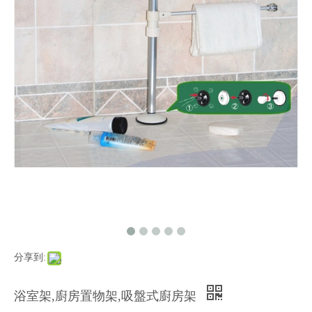
分享到:
浴室架,廚房置物架,吸盤式廚房架