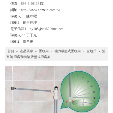
傳真：886-4-26113431
網址：
http://www.homein.com.tw
聯絡人1：陳琮曜
職稱1：銷售經理
電子信箱1：
hy108@ms62.hinet.net
聯絡人2：丁子光
職稱2：董事長
首頁
»
產品展示
»
置物架
»
強力吸盤式置物架
»
立地式
»
浴
室架,廚房置物架,吸盤式廚房架