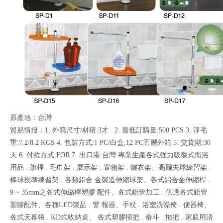
原產地：台灣
貿易情报：1. 外箱尺寸/材積:3才 2. 最低訂購量:500 PCS 3. 淨毛
重:7.2/8.2 KGS 4. 包裝方式:1 PC/白盒,12 PC五層外箱 5. 交貨期:30
天 6. 付款方式:FOR 7. 出口港:台灣 專業生產各式強力吸盤式衛浴
用品 . 旗桿 . 毛巾架 . 展示架 . 置物架 . 曬衣架、高爾夫球練習架 .
棒球投準練習架 . 各類鋁合 金製造伸縮球架、各式鋁合金伸縮桿 .
9 ~ 35mm之各式伸縮桿塑膠 配件、各式鋁管加工 . 供應各式鋁管
塑膠配件、各種LED製品 . 警 報器、手杖 . 浴室洗澡椅 . 便器椅、
各式天幕帳 . KD式收納桌、 各式塑膠掃把 . 畚斗 . 拖把 . 家庭用清