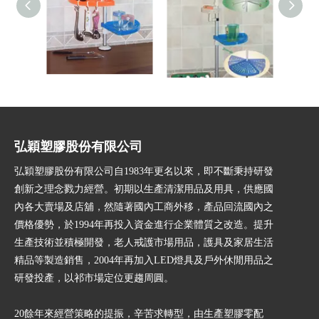
置物架，廚房架，碗盤
浴室架,廚房置物架,吸盤
立地置
架
式廚房架
弘穎塑膠股份有限公司
弘穎塑膠股份有限公司自1983年更名以來，即不斷秉持研發
創新之理念戮力經營。初期以生產清潔用品及用具，供應國
內各大賣場及店舖，然隨著國內工商外移，產品回流國內之
價格優勢，於1994年再投入資金進行企業體質之改造。提升
生產技術並積極開發，老人戒護市場用品，護具及家居生活
精品等製造銷售，2004年再加入LED燈具及戶外休閒用品之
研發投產，以祁市場定位更趨周圓。
20餘年來經營策略的提振，辛苦求轉型，由生產塑膠零配