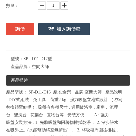
數量：
詢價
加入詢價籃
型號：
SP - D11-D17型
產品品牌：
空間大師
產品描述
產品型號： SP-D11-D16 產地:台灣 品牌:空間大師 產品說明
: DIY式組裝，免工具，荷重2 kg . 強力吸盤立地式設計 . ( 亦可
替換鎖壁結構 ) . 吸盤有多種尺寸 . 適用於浴室 . 廚房 . 流理
台 . 盥洗台 . 花架台 . 置物台等 . 安裝方便 A : 強力
吸盤安裝方法 : 1. 先將吸盤和附著物擦拭乾淨 . 2. 沾少許水
在吸盤上。(水能幫助將空氣擠出) . 3. 將吸盤周圍往後拉，