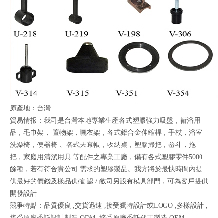
原產地：台灣
貿易情报：我司是台灣本地專業生產各式塑膠強力吸盤，衛浴用
品，毛巾架， 置物架，曬衣架，各式鋁合金伸縮桿，手杖，浴室
洗澡椅，便器椅 、各式天幕帳，收納桌，塑膠掃把，畚斗，拖
把，家庭用清潔用具 等配件之專業工廠，備有各式塑膠零件5000
餘種，若有符合貴公司 需求的塑膠製品。我方將於最快時間內提
供最好的價錢及樣品供確 認 / 敝司另設有模具部門，可為客戶提供
開發設計
競爭特點：品質優良 ,交貨迅速 ,接受獨特設計或LOGO ,多樣設計 ,
接受原廠委託設計製造 ODM ,接受原廠委託代工製造 OEM