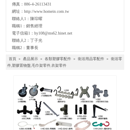
傳真：886-4-26113431
網址：
http://www.homein.com.tw
聯絡人1：陳琮曜
職稱1：銷售經理
電子信箱1：
hy108@ms62.hinet.net
聯絡人2：丁子光
職稱2：董事長
首頁
»
產品展示
»
各類塑膠零配件
»
衛浴用品零配件
»
衛浴零
件,塑膠置物盤,毛巾架零件,衣架零件