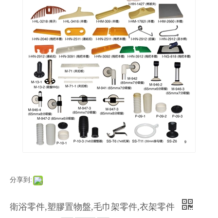
分享到:
衛浴零件,塑膠置物盤,毛巾架零件,衣架零件