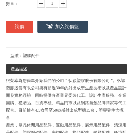
數量：
詢價
加入詢價籃
型號：
塑膠配件
產品描述
很榮幸為您簡單介紹我們的公司 " 弘穎塑膠股份有限公司 "。弘穎
塑膠股份有限公司擁有超過30年的射出成型生產技術以及產品設計
開發實務經驗，同時提供各產業界委製代工、設計生產服務、企業
團購、禮贈品、百貨專櫃、精品門市以及網路自創品牌商家等代工
配合。目前擁有4.5盎司至50盎斯射出成型機15台，塑膠零件含概
各
產業，舉凡休閒用品配件，運動用品配件，展示用品配件，清潔用
品配件，塑膠腳架配件，夾扣配件，接頭配件，鎖壁配件，衛浴配