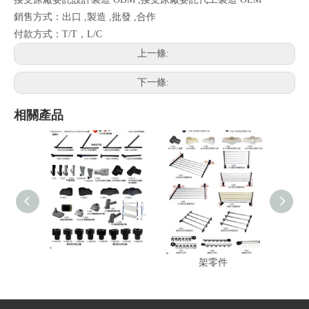
銷售方式：出口 ,製造 ,批發 ,合作
付款方式：T/T，L/C
上一條:
下一條:
相關產品
塑膠外迫折疊衣架
衛浴零件,毛巾架零件,衣
衣架零
架零件