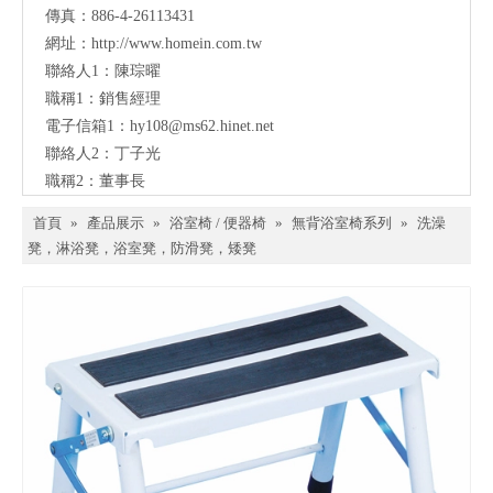
傳真：886-4-26113431
網址：
http://www.homein.com.tw
聯絡人1：陳琮曜
職稱1：銷售經理
電子信箱1：
hy108@ms62.hinet.net
聯絡人2：丁子光
職稱2：董事長
首頁
»
產品展示
»
浴室椅 / 便器椅
»
無背浴室椅系列
»
洗澡
凳，淋浴凳，浴室凳，防滑凳，矮凳