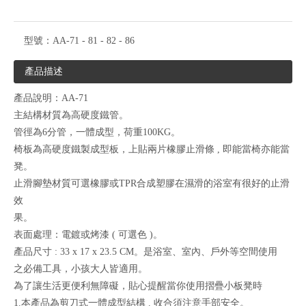
型號：
AA-71 - 81 - 82 - 86
產品描述
產品說明：AA-71
主結構材質為高硬度鐵管。
管徑為6分管，一體成型，荷重100KG。
椅板為高硬度鐵製成型板，上貼兩片橡膠止滑條 , 即能當椅亦能當
凳。
止滑腳墊材質可選橡膠或TPR合成塑膠在濕滑的浴室有很好的止滑
效
果。
表面處理：電鍍或烤漆 ( 可選色 )。
產品尺寸 : 33 x 17 x 23.5 CM。是浴室、室內、戶外等空間使用
之必備工具，小孩大人皆適用。
為了讓生活更便利無障礙，貼心提醒當你使用摺疊小板凳時
1.本產品為剪刀式一體成型結構 . 收合須注意手部安全。