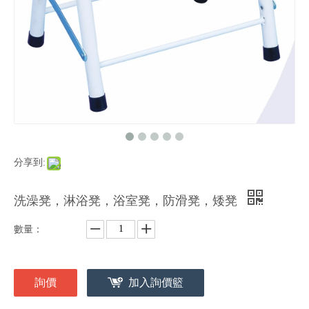
分享到:
洗澡凳，淋浴凳，浴室凳，防滑凳，矮凳
數量：
詢價
加入詢價籃