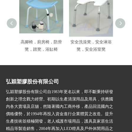
高腳椅，廚房椅，防滑
安全洗澡凳，安全淋浴
浴室
凳，踏凳，浴缸椅
凳，安全浴室凳
椅
弘穎塑膠股份有限公司
弘穎塑膠股份有限公司自1983年更名以來，即不斷秉持研發
創新之理念戮力經營。初期以生產清潔用品及用具，供應國
內各大賣場及店舖，然隨著國內工商外移，產品回流國內之
價格優勢，於1994年再投入資金進行企業體質之改造。提升
生產技術並積極開發，老人戒護市場用品，護具及家居生活
精品等製造銷售，2004年再加入LED燈具及戶外休閒用品之