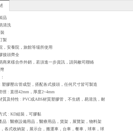
述
膠製品
銹易清洗
組裝
可訂製
醫院，安養院，旅館等場所使用
塑膠接頭齊全
貿易商來樣合作外銷，若須進一步資訊，請與敝司聯絡
台灣
明：
功能 : 塑膠壓出管成型，搭配各式接頭，任何尺寸皆可製造
用管徑 : 直徑42mm，厚度2~4mm
使用材質及特性 : PVC或ABS材質塑膠管，不生銹，易清洗，耐
用方式 : KD組裝，可膠黏
適用產品 : 醫療設備用品，醫療用品，貨架，展覽架，物料架
架，各式收納架，展示台，搬運車，台車，餐車，球車，球