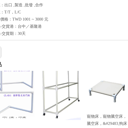
出口 ,製造 ,批發 ,合作
T/T，L/C
格：TWD 1001 ~ 3000 元
-交貨港：台中／基隆港
-交貨期：30天
品
球門架，球架
球架，瑜珈球架
寵物床，寵物騰空床，
騰空床，&#29483;狗床