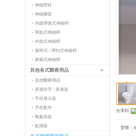
伸縮營柱
伸縮腳架
內鎖彈簧式伸縮桿
單點式伸縮桿
外鎖式伸縮桿
接桿式 / 彈扣式伸縮桿
膨脹式伸縮桿
其他各式醫療用品
其他醫療用品
床邊扶手 / 床邊架
手杖展示架
手杖配件
分享到:
氧氣筒架
點滴架
型號：
A