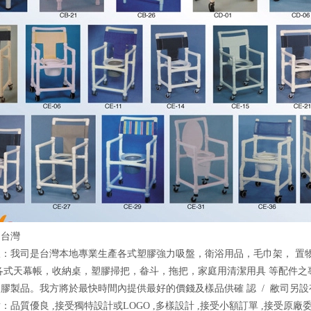
：台灣
报：我司是台灣本地專業生產各式塑膠強力吸盤，衛浴用品，毛巾架， 置
各式天幕帳，收納桌，塑膠掃把，畚斗，拖把，家庭用清潔用具 等配件之
膠製品。我方將於最快時間內提供最好的價錢及樣品供確 認 / 敝司另
：品質優良 ,接受獨特設計或LOGO ,多樣設計 ,接受小額訂單 ,接受原廠委