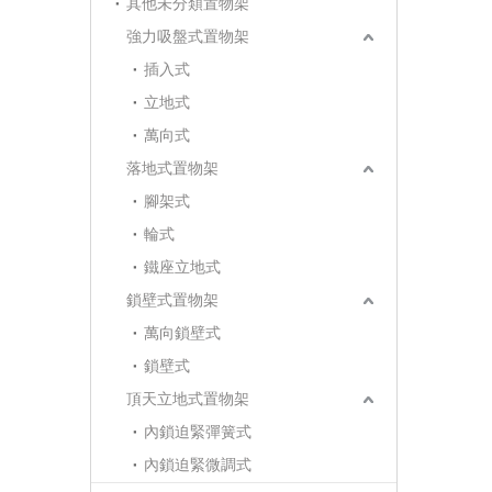
其他未分類置物架
強力吸盤式置物架
插入式
立地式
萬向式
落地式置物架
腳架式
輪式
鐵座立地式
鎖壁式置物架
萬向鎖壁式
鎖壁式
頂天立地式置物架
內鎖迫緊彈簧式
內鎖迫緊微調式