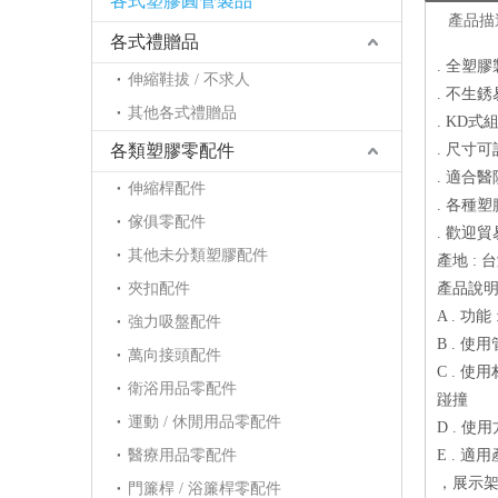
各式塑膠圓管製品
產品描
各式禮贈品
. 全塑
伸縮鞋拔 / 不求人
. 不生
其他各式禮贈品
. KD式
各類塑膠零配件
. 尺寸
. 適合
伸縮桿配件
. 各種
傢俱零配件
. 歡迎
其他未分類塑膠配件
產地 : 
夾扣配件
產品說
A . 
強力吸盤配件
B . 使
萬向接頭配件
C . 
衛浴用品零配件
踫撞
運動 / 休閒用品零配件
D . 使
醫療用品零配件
E . 
，展示
門簾桿 / 浴簾桿零配件