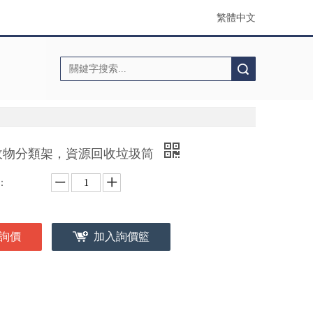
繁體中文
搜索
收物分類架，資源回收垃圾筒
：
詢價
加入詢價籃