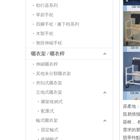
助行器系列
單節手杖
四腳手杖 / 腋下枴系列
木製手杖
無段伸縮手杖
曬衣架 / 曬衣桿
伸縮曬衣桿
其他未分類曬衣架
夾扣式曬衣架
立地式曬衣架
腳架收納式
原產地
配重式
貿易情
輪式曬衣架
器椅 、
固定輪式
需求的塑
競爭特點
收納輪式