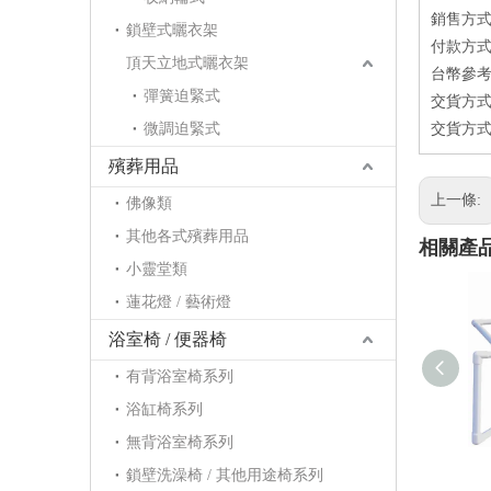
銷售方式：
鎖壁式曬衣架
付款方式：
頂天立地式曬衣架
台幣參考價
彈簧迫緊式
交貨方式
微調迫緊式
交貨方式
殯葬用品
上一條:
佛像類
其他各式殯葬用品
相關產
小靈堂類
蓮花燈 / 藝術燈
浴室椅 / 便器椅
有背浴室椅系列
浴缸椅系列
無背浴室椅系列
鎖壁洗澡椅 / 其他用途椅系列