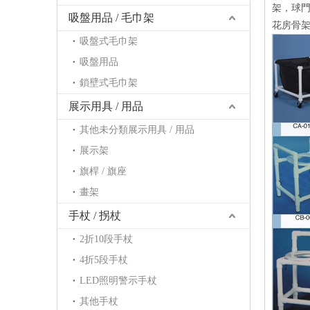
架，球
吸盤用品 / 毛巾架
花房骨
吸盤式毛巾架
吸盤用品
鎖壁式毛巾架
展示用具 / 用品
其他未分類展示用具 / 用品
展示架
旗桿 / 旗座
畫架
手杖 / 拐杖
2折10段手杖
4折5段手杖
LED照明警示手杖
其他手杖