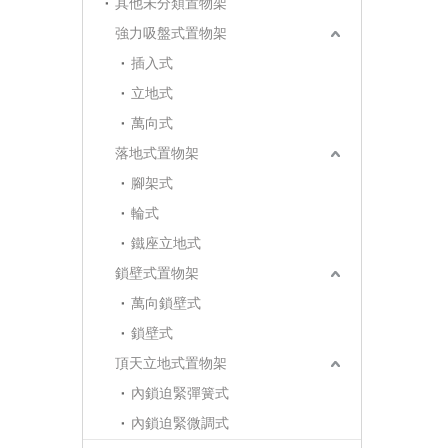
其他未分類置物架
強力吸盤式置物架
插入式
立地式
萬向式
落地式置物架
腳架式
輪式
鐵座立地式
鎖壁式置物架
萬向鎖壁式
鎖壁式
頂天立地式置物架
內鎖迫緊彈簧式
內鎖迫緊微調式