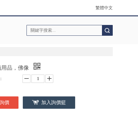
繁體中文
搜索
儀用品，佛像
：
詢價
加入詢價籃