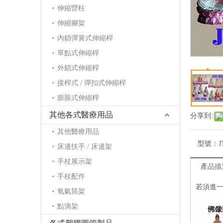
伸縮營柱
伸縮腳架
內鎖彈簧式伸縮桿
單點式伸縮桿
外鎖式伸縮桿
接桿式 / 彈扣式伸縮桿
膨脹式伸縮桿
其他各式醫療用品
分享到:
其他醫療用品
型號：
J
床邊扶手 / 床邊架
手杖展示架
產品描
手杖配件
若須進
氧氣筒架
點滴架