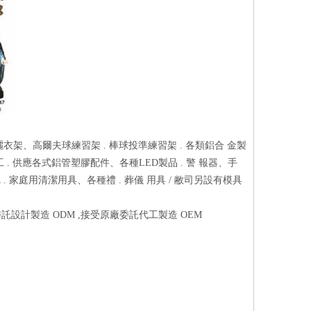
 曬衣架、高爾夫球練習架 . 棒球投準練習架 . 各類鋁合 金製
 . 供應各式鋁管塑膠配件、各種LED製品 . 警 報器、手
把 . 家庭用清潔用具、各種禮 . 葬儀 用具 / 敝司另設有模具
託設計製造 ODM ,接受原廠委託代工製造 OEM