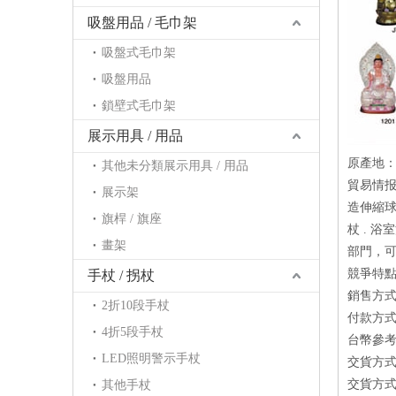
吸盤用品 / 毛巾架
吸盤式毛巾架
吸盤用品
鎖壁式毛巾架
展示用具 / 用品
原產地
其他未分類展示用具 / 用品
貿易情报
展示架
造伸縮球
旗桿 / 旗座
杖 . 浴
畫架
部門，
競爭特點
手杖 / 拐杖
銷售方式
2折10段手杖
付款方式：
4折5段手杖
台幣參考價
LED照明警示手杖
交貨方式
交貨方式
其他手杖