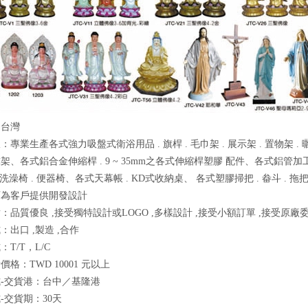
：台灣
：專業生產各式強力吸盤式衛浴用品 . 旗桿 . 毛巾架 . 展示架 . 置物架 .
架、各式鋁合金伸縮桿 . 9 ~ 35mm之各式伸縮桿塑膠 配件、各式鋁管加工
室洗澡椅 . 便器椅、各式天幕帳 . KD式收納桌、 各式塑膠掃把 . 畚斗 . 拖
可為客戶提供開發設計
：品質優良 ,接受獨特設計或LOGO ,多樣設計 ,接受小額訂單 ,接受原廠委
：出口 ,製造 ,合作
T/T，L/C
格：TWD 10001 元以上
-交貨港：台中／基隆港
-交貨期：30天