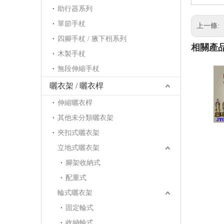
助行器系列
單節手杖
上一條:
四腳手杖 / 腋下枴系列
相關產
木製手杖
無段伸縮手杖
曬衣架 / 曬衣桿
伸縮曬衣桿
其他未分類曬衣架
夾扣式曬衣架
立地式曬衣架
腳架收納式
配重式
輪式曬衣架
固定輪式
收納輪式