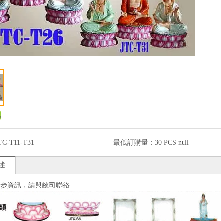
TC-T11-T31
最低訂購量：
30 PCS null
述
一步資訊，請與敝司聯絡