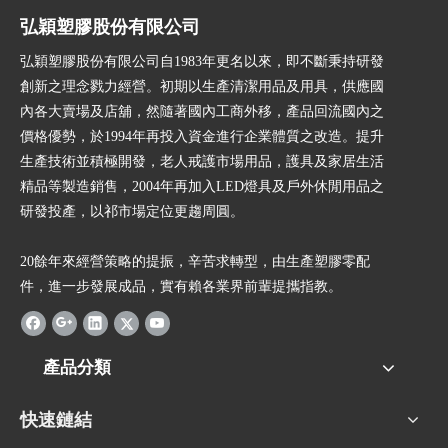
弘穎塑膠股份有限公司
弘穎塑膠股份有限公司自1983年更名以來，即不斷秉持研發
創新之理念戮力經營。初期以生產清潔用品及用具，供應國
內各大賣場及店舖，然隨著國內工商外移，產品回流國內之
價格優勢，於1994年再投入資金進行企業體質之改造。提升
生產技術並積極開發，老人戒護市場用品，護具及家居生活
精品等製造銷售，2004年再加入LED燈具及戶外休閒用品之
研發投產，以祁市場定位更趨周圓。
20餘年來經營策略的提振，辛苦求轉型，由生產塑膠零配
件，進一步發展成品，實有賴各業界前輩提攜指教。
產品分類
快速鏈結