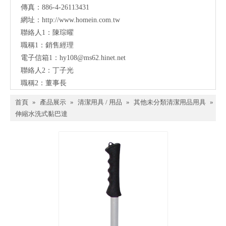
傳真：886-4-26113431
網址：
http://www.homein.com.tw
聯絡人1：陳琮曜
職稱1：銷售經理
電子信箱1：
hy108@ms62.hinet.net
聯絡人2：丁子光
職稱2：董事長
首頁
»
產品展示
»
清潔用具 / 用品
»
其他未分類清潔用品用具
»
伸縮水洗式黏巴達