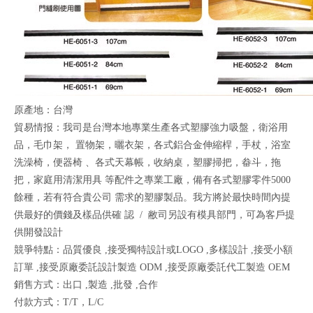
原產地：台灣
貿易情报：我司是台灣本地專業生產各式塑膠強力吸盤，衛浴用
品，毛巾架， 置物架，曬衣架，各式鋁合金伸縮桿，手杖，浴室
洗澡椅，便器椅 、各式天幕帳，收納桌，塑膠掃把，畚斗，拖
把，家庭用清潔用具 等配件之專業工廠，備有各式塑膠零件5000
餘種，若有符合貴公司 需求的塑膠製品。我方將於最快時間內提
供最好的價錢及樣品供確 認 / 敝司另設有模具部門，可為客戶提
供開發設計
競爭特點：品質優良 ,接受獨特設計或LOGO ,多樣設計 ,接受小額
訂單 ,接受原廠委託設計製造 ODM ,接受原廠委託代工製造 OEM
銷售方式：出口 ,製造 ,批發 ,合作
付款方式：T/T，L/C