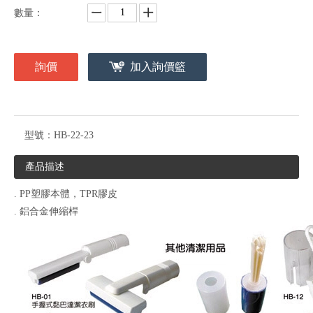
數量：
詢價
加入詢價籃
型號：
HB-22-23
產品描述
. PP塑膠本體，TPR膠皮
. 鋁合金伸縮桿