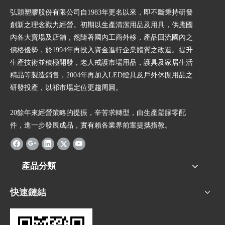
弘穎塑膠股份有限公司自1983年更名以來，即不斷秉持研發
創新之理念戮力經營。初期以生產清潔用品及用具，供應國
內各大賣場及店舖，然隨著國內工商外移，產品回流國內之
價格優勢，於1994年再投入資金進行企業體質之改造。提升
生產技術並積極開發，老人戒護市場用品，護具及家居生活
精品等製造銷售，2004年再加入LED燈具及戶外休閒用品之
研發投產，以祁市場定位更趨周圓。
20餘年來經營策略的提振，辛苦求轉型，由生產塑膠零配
件，進一步發展成品，實有賴各業界前輩提攜指教。
產品分類
快速鏈結