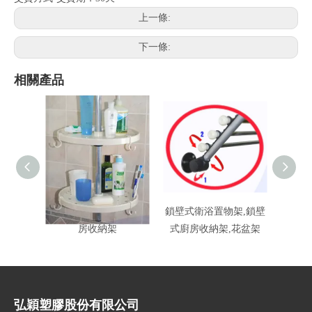
上一條:
下一條:
相關產品
鎖壁式置物架,鎖壁式廚
鎖壁式衛浴置物架,鎖壁
鎖壁式
房收納架
式廚房收納架,花盆架
衣
弘穎塑膠股份有限公司