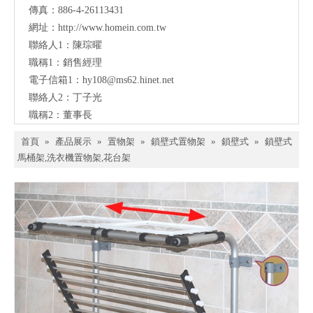
傳真：886-4-26113431
網址：
http://www.homein.com.tw
聯絡人1：陳琮曜
職稱1：銷售經理
電子信箱1：
hy108@ms62.hinet.net
聯絡人2：丁子光
職稱2：董事長
首頁
»
產品展示
»
置物架
»
鎖壁式置物架
»
鎖壁式
»
鎖壁式
馬桶架,洗衣機置物架,花台架