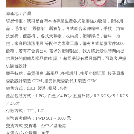
原產地：台灣
貿易情报：我司是台灣本地專業生產各式塑膠強力吸盤，衛浴用
品，毛巾架， 置物架，曬衣架，各式鋁合金伸縮桿，手杖，浴室
洗澡椅，便器椅 、各式天幕帳，收納桌，塑膠掃把，畚斗，拖
把，家庭用清潔用具 等配件之專業工廠，備有各式塑膠零件5000
餘種，若有符合貴公司 需求的塑膠製品。我方將於最快時間內提
供最好的價錢及樣品供確 認 / 敝司另設有模具部門，可為客戶提
供開發設計
競爭特點：品質優良 ,新產品 ,多樣設計 ,接受小額訂單 ,接受原廠
委託設計製造 ODM ,接受原廠委託代工製造 OEM
銷售方式：出口 ,製造 ,批發 ,合作
產品包裝方式：1 PC／白盒／4 PC／五層外箱／8.2 KGS／9.2 KGS
／3.6才
付款方式：T/T，L/C
台幣參考價格：TWD 501 ~ 1000 元
交貨方式-交貨港：台中／基隆港
交貨方式-交貨期：30天