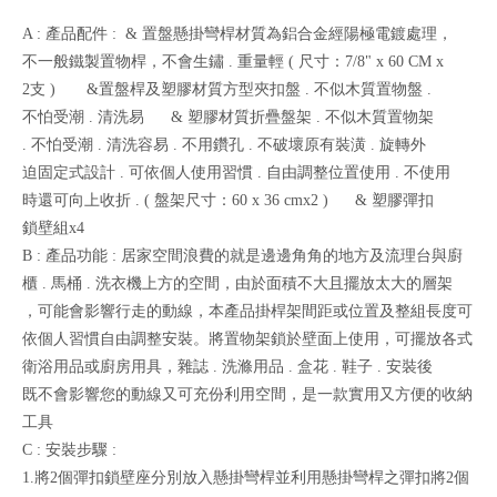
A : 產品配件 : & 置盤懸掛彎桿材質為鋁合金經陽極電鍍處理，
不一般鐵製置物桿，不會生鏽 . 重量輕 ( 尺寸：7/8" x 60 CM x
2支 ) &置盤桿及塑膠材質方型夾扣盤 . 不似木質置物盤 .
不怕受潮 . 清洗易 & 塑膠材質折疊盤架 . 不似木質置物架
. 不怕受潮 . 清洗容易 . 不用鑽孔 . 不破壞原有裝潢 . 旋轉外
迫固定式設計 . 可依個人使用習慣 . 自由調整位置使用 . 不使用
時還可向上收折 . ( 盤架尺寸：60 x 36 cmx2 ) & 塑膠彈扣
鎖壁組x4
B : 產品功能 : 居家空間浪費的就是邊邊角角的地方及流理台與廚
櫃 . 馬桶 . 洗衣機上方的空間，由於面積不大且擺放太大的層架
，可能會影響行走的動線，本產品掛桿架間距或位置及整組長度可
依個人習慣自由調整安裝。將置物架鎖於壁面上使用，可擺放各式
衛浴用品或廚房用具，雜誌 . 洗滌用品 . 盒花 . 鞋子 . 安裝後
既不會影響您的動線又可充份利用空間，是一款實用又方便的收納
工具
C : 安裝步驟 :
1.將2個彈扣鎖壁座分別放入懸掛彎桿並利用懸掛彎桿之彈扣將2個