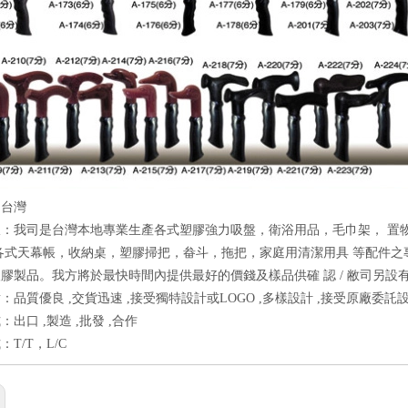
：台灣
报：我司是台灣本地專業生產各式塑膠強力吸盤，衛浴用品，毛巾架， 置
各式天幕帳，收納桌，塑膠掃把，畚斗，拖把，家庭用清潔用具 等配件之
膠製品。我方將於最快時間內提供最好的價錢及樣品供確 認 / 敝司另
：品質優良 ,交貨迅速 ,接受獨特設計或LOGO ,多樣設計 ,接受原廠委託設
出口 ,製造 ,批發 ,合作
T/T，L/C