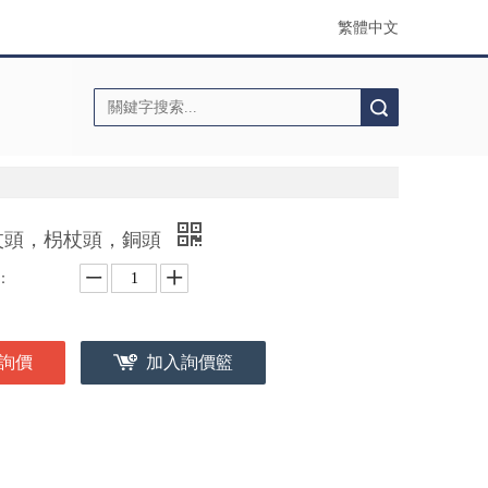
繁體中文
搜索
杖頭，枴杖頭，銅頭
：
詢價
加入詢價籃