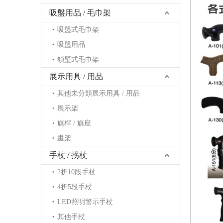
吸盤用品 / 毛巾架
吸盤式毛巾架
吸盤用品
鎖壁式毛巾架
展示用具 / 用品
其他未分類展示用具 / 用品
展示架
旗桿 / 旗座
畫架
手杖 / 拐杖
2折10段手杖
4折5段手杖
LED照明警示手杖
其他手杖