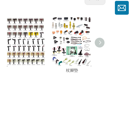
手杖頭,枴杖頭,塑膠頭
手杖配件,枴杖配件,枴
手杖配件，枴杖
杖腳墊
枴杖腳墊，手杖