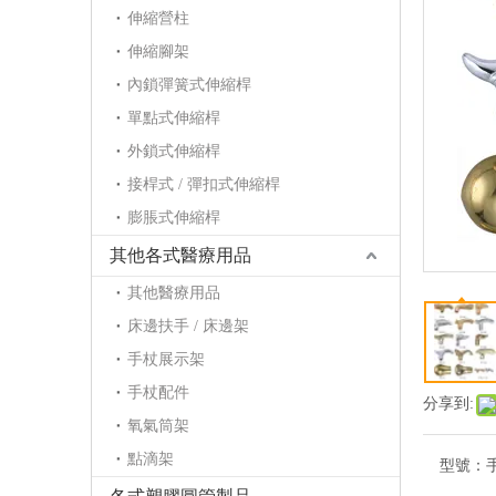
伸縮營柱
伸縮腳架
內鎖彈簧式伸縮桿
單點式伸縮桿
外鎖式伸縮桿
接桿式 / 彈扣式伸縮桿
膨脹式伸縮桿
其他各式醫療用品
其他醫療用品
床邊扶手 / 床邊架
手杖展示架
手杖配件
分享到:
氧氣筒架
點滴架
型號：