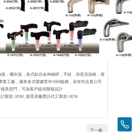
物架，曬衣架，各式鋁合金伸縮桿，手杖，浴室洗澡椅，便
專業工廠，備有各式塑膠零件5000餘種，若有符合貴公司
設有模具部門，可為客戶提供開發設計
計製造 ODM ,接受原廠委託代工製造 OEM
下一條: