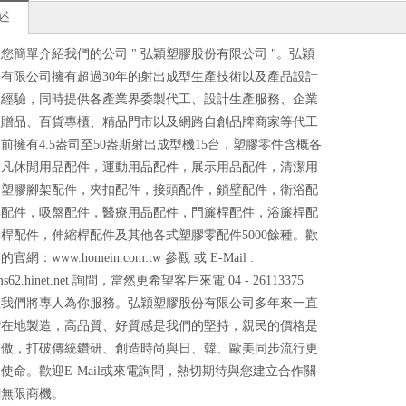
述
您簡單介紹我們的公司 " 弘穎塑膠股份有限公司 "。弘穎
有限公司擁有超過30年的射出成型生產技術以及產品設計
務經驗，同時提供各產業界委製代工、設計生產服務、企業
禮贈品、百貨專櫃、精品門市以及網路自創品牌商家等代工
前擁有4.5盎司至50盎斯射出成型機15台，塑膠零件含概各
舉凡休閒用品配件，運動用品配件，展示用品配件，清潔用
，塑膠腳架配件，夾扣配件，接頭配件，鎖壁配件，衛浴配
俱配件，吸盤配件，醫療用品配件，門簾桿配件，浴簾桿配
桿配件，伸縮桿配件及其他各式塑膠零配件5000餘種。歡
網：www.homein.com.tw 參觀 或 E-Mail :
ms62.hinet.net 詢問，當然更希望客戶來電 04 - 26113375
教我們將專人為你服務。弘穎塑膠股份有限公司多年來一直
灣在地製造，高品質、好質感是我們的堅持，親民的價格是
驕傲，打破傳統鑽研、創造時尚與日、韓、歐美同步流行更
使命。歡迎E-Mail或來電詢問，熱切期待與您建立合作關
創無限商機。