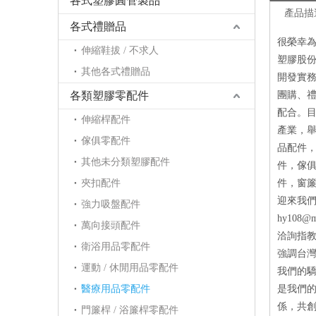
各式塑膠圓管製品
產品描
各式禮贈品
很榮幸為
伸縮鞋拔 / 不求人
塑膠股份
其他各式禮贈品
開發實
各類塑膠零配件
團購、
配合。目
伸縮桿配件
產業，
傢俱零配件
品配件
其他未分類塑膠配件
件，傢
夾扣配件
件，窗簾
迎來我們的官
強力吸盤配件
hy108@
萬向接頭配件
洽詢指
衛浴用品零配件
強調台
運動 / 休閒用品零配件
我們的
醫療用品零配件
是我們的
係，共
門簾桿 / 浴簾桿零配件