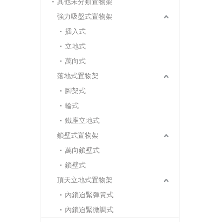
其他未分類置物架
強力吸盤式置物架
插入式
立地式
萬向式
落地式置物架
腳架式
輪式
鐵座立地式
鎖壁式置物架
萬向鎖壁式
鎖壁式
頂天立地式置物架
內鎖迫緊彈簧式
內鎖迫緊微調式