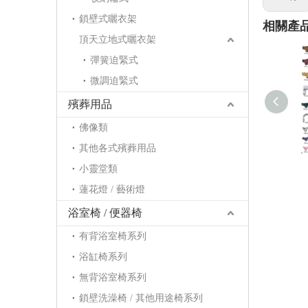
鎖壁式曬衣架
相關產
頂天立地式曬衣架
彈簧迫緊式
微調迫緊式
殯葬用品
佛像類
其他各式殯葬用品
手
小靈堂類
蓮花燈 / 藝術燈
浴室椅 / 便器椅
有背浴室椅系列
浴缸椅系列
無背浴室椅系列
鎖壁洗澡椅 / 其他用途椅系列