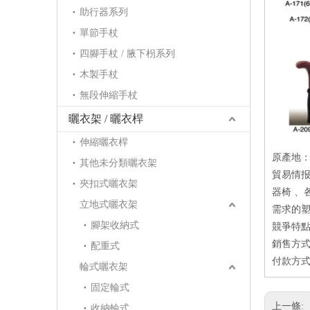
助行器系列
單節手杖
四腳手杖 / 腋下枴系列
木製手杖
無段伸縮手杖
曬衣架 / 曬衣桿
伸縮曬衣桿
原產地
其他未分類曬衣架
貿易情
夾扣式曬衣架
器椅 、
立地式曬衣架
需求的塑
腳架收納式
競爭特點
銷售方式：
配重式
付款方式：
輪式曬衣架
固定輪式
上一條:
收納輪式