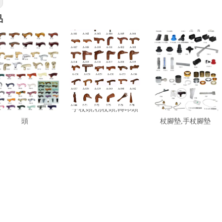
品
杖頭,枴杖頭,壓克力
手杖頭,枴杖頭,轉印頭
手杖配件,枴杖配件,枴
頭
杖腳墊,手杖腳墊